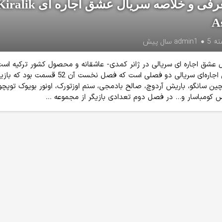
معرفی و خلاصه سریال عشق اجاره ای alik
A
ته
5 سال پیش
admin1
 عشق اجاره ای سریالی در ژانر کمدی- عاشقانه و محصول کشور ترکیه است
عشق اجاره‌ای سریالی دو فصلی است که فصل نخست آن 52 قسمت بود
چین سانگو، باریش آردوچ، صالح بادمجی، سنم اوزتورک، اونور بویوک توپچو
 کومباسار و… در فصل دوم تعدادی بازیگر از مجموعه ...