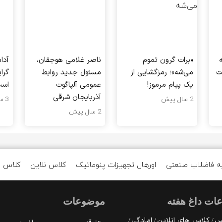
«برات گرون تموم
ناصر غلامی هوجقان،
آدا
ت
می‌شه»؛ رمزگشایی از
مسئول جدید روابط
گرا
یک پیام مرموز!
عمومی آلپاگوت
اس
آذربایجان شرقی
2 سال پیش
3 سال پیش
2 سال پیش
ه فاضلاب صنعتی
اورهال تجهیزات پنوماتیک
کلاس نلاین
کلاس ا
ات داغ هفته
موضوعات
رس
کلاس های انلاین
امادگی