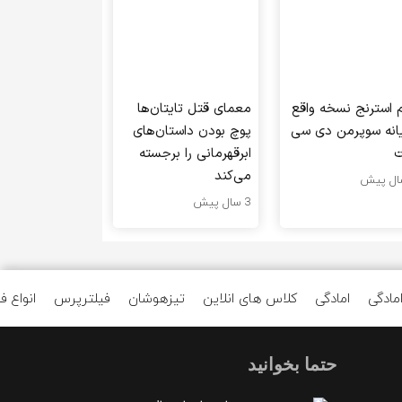
م استرنج نسخه واقع
معمای قتل تایتان‌ها
یانه سوپرمن دی سی
پوچ بودن داستان‌های
ت
ابرقهرمانی را برجسته
می‌کند
3 سال پیش
مادگی
امادگی
کلاس های انلاین
تیزهوشان
فیلترپرس
انواع 
حتما بخوانید