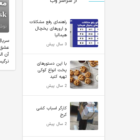
از سراسر وب
sk
راهنمای رفع مشکلات
نوش
و ارورهای یخچال
هیمالیا
سریال
3 سال پیش
آن ال
نرگیس
با این دستورهای
پخت انواع کوکی
تهیه کنید
2 سال پیش
کارگر اسباب کشی
کرج
2 سال پیش