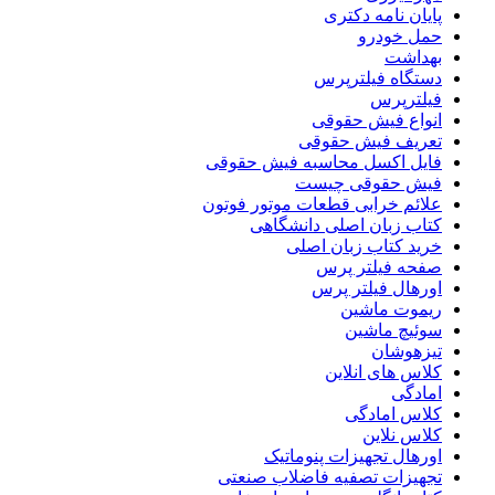
پایان نامه دکتری
حمل خودرو
بهداشت
دستگاه فیلترپرس
فیلترپرس
انواع فیش حقوقی
تعریف فیش حقوقی
فایل اکسل محاسبه فیش حقوقی
فیش حقوقی چیست
علائم خرابی قطعات موتور فوتون
کتاب زبان اصلی دانشگاهی
خرید کتاب زبان اصلی
صفحه فیلتر پرس
اورهال فیلتر پرس
ریموت ماشین
سوئیچ ماشین
تیزهوشان
کلاس های انلاین
امادگی
کلاس امادگی
کلاس نلاین
اورهال تجهیزات پنوماتیک
تجهیزات تصفیه فاضلاب صنعتی