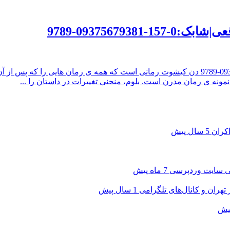
دن کیشوت|نوبت چاپ:سوم 1398|قطع:رقعی|شابک:0-157-09375679381-9789 دن کیشوت رمانی است که
ه ی رمان مدرن است. بلوم، منحنی تغییرات در داستان را ...
5 سال پیش
7 ماه پیش
 تهران و کانال‌های تلگرامی
1 سال پیش