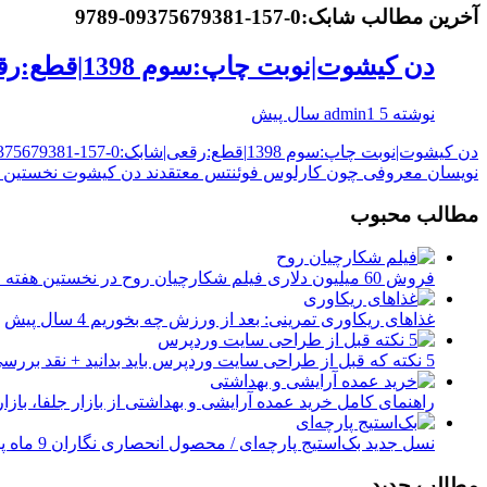
آخرین مطالب شابک:0-157-09375679381-9789
دن کیشوت|نوبت چاپ:سوم 1398|قطع:رقعی|شابک:0-157-09375679381-9789
نوشته
5 سال پیش
admin1
نویسان معروفی چون کارلوس فوئنتس معتقدند دن کیشوت نخستین نمون
مطالب محبوب
فروش 60 میلیون دلاری فیلم‌ شکارچیان روح در نخستین هفته اکران
غذاهای ریکاوری تمرینی: بعد از ورزش چه بخوریم
4 سال پیش
5 نکته که قبل از طراحی سایت وردپرس باید بدانید + نقد بررسی سایت وردپرسی
راهنمای کامل خرید عمده آرایشی و بهداشتی از بازار جلفا، بازار
نسل جدید بک‌استیج پارچه‌ای / محصول انحصاری نگاران
9 ماه پیش
مطالب جدید