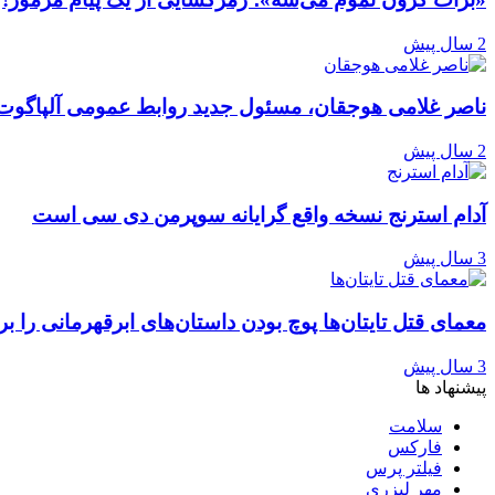
2 سال پیش
ناصر غلامی هوجقان، مسئول جدید روابط عمومی آلپاگوت
2 سال پیش
آدام استرنج نسخه واقع گرایانه سوپرمن دی سی است
3 سال پیش
معمای قتل تایتان‌ها پوچ بودن داستان‌های ابرقهرمانی را ب
3 سال پیش
پیشنهاد ها
سلامت
فارکس
فیلتر پرس
مهر لیزری