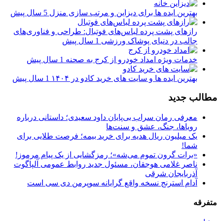
بهترین ایده ها برای دیزاین و مرتب سازی منزل
5 سال پیش
رازهای پشت پرده لباس‌های فوتبال: طراحی و فناوری‌های
جالب در دنیای پوشاک ورزشی
1 سال پیش
خدمات ویژه امداد خودرو از کرج به صحنه
1 سال پیش
بهترین ایده ها و سایت های خرید کادو در ۱۴۰۴
1 سال پیش
مطالب جدید
معرفی رمان سراب بی‌پایان داود سعیدی؛ داستانی درباره
رویاها، جنگ، عشق و سنت‌ها
یک میلیون ریال هدیه برای خرید بیمه؛ فرصت طلایی برای
شما!
«برات گرون تموم می‌شه»؛ رمزگشایی از یک پیام مرموز!
ناصر غلامی هوجقان، مسئول جدید روابط عمومی آلپاگوت
آذربایجان شرقی
آدام استرنج نسخه واقع گرایانه سوپرمن دی سی است
متفرقه