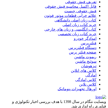
تعریف فیش حقوقی
فایل اکسل محاسبه فیش حقوقی
فیش حقوقی چیست
علائم خرابی قطعات موتور فوتون
کتاب زبان اصلی دانشگاهی
خرید کتاب زبان اصلی
کتاب انگلیسی و زبان های خارجی
خرید کتاب زبان تخصصی
امدادگر خودرو
فیلترپرس
دستگاه فیلترپرس
صفحه فیلتر پرس
ریموت ماشین
سوئیچ ماشین
تیزهوشان
کلاس های انلاین
امادگی
کلاس امادگی
کلاس نلاین
اورهال تجهیزات پنوماتیک
وبسایت نتگام در سال 1398 با هدف بررسی اخبار تکنولوژی و
فناوری راه اندازی شد.