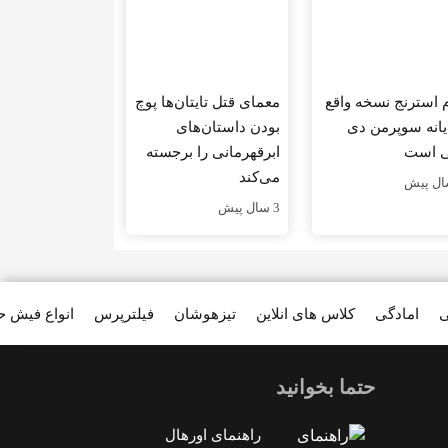
م استرنج نسخه واقع
معمای قتل تایتان‌ها پوچ
یانه سوپرمن دی
بودن داستان‌های
 است
ابرقهرمانی را برجسته
می‌کند
3 سال پیش
ی
امادگی
کلاس های انلاین
تیزهوشان
فیلترپرس
انواع فیش 
حتما بخوانید
راهنمای اورهال