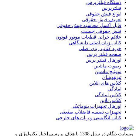
دستگاه فیلترپرس
فیلترپرس
انواع فیش حقوقی
تعریف فیش حقوقی
فایل اکسل محاسبه فیش حقوقی
فیش حقوقی چیست
علائم خرابی قطعات موتور فوتون
کتاب زبان اصلی دانشگاهی
خرید کتاب زبان اصلی
صفحه فیلتر پرس
اورهال فیلتر پرس
ریموت ماشین
سوئیچ ماشین
تیزهوشان
کلاس های انلاین
امادگی
کلاس امادگی
کلاس نلاین
اورهال تجهیزات پنوماتیک
تجهیزات تصفیه فاضلاب صنعتی
کتاب انگلیسی و زبان های خارجی
وبسایت نتگام در سال 1398 با هدف بررسی اخبار تکنولوژی و