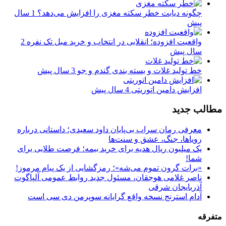
چگونه دیابت خطر سکته مغزی را افزایش می‌دهد؟
1 سال
پیش
واقعیت افزوده؛ انقلابی در انتخاب و خرید مبل تک نفره
2
سال پیش
خط تولید غلات و بسته بندی گندم و جو
3 سال پیش
افزایش دامین اتوریتی
4 سال پیش
مطالب جدید
معرفی رمان سراب بی‌پایان داود سعیدی؛ داستانی درباره
رویاها، جنگ، عشق و سنت‌ها
یک میلیون ریال هدیه برای خرید بیمه؛ فرصت طلایی برای
شما!
«برات گرون تموم می‌شه»؛ رمزگشایی از یک پیام مرموز!
ناصر غلامی هوجقان، مسئول جدید روابط عمومی آلپاگوت
آذربایجان شرقی
آدام استرنج نسخه واقع گرایانه سوپرمن دی سی است
متفرقه