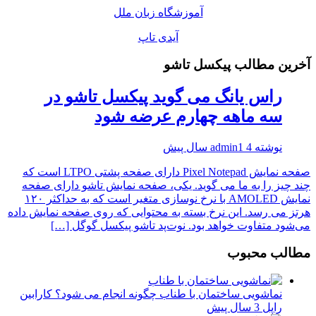
آموزشگاه زبان ملل
آیدی تاپ
آخرین مطالب پیکسل تاشو
راس یانگ می گوید پیکسل تاشو در
سه ماهه چهارم عرضه شود
نوشته
4 سال پیش
admin1
صفحه نمایش Pixel Notepad دارای صفحه پشتی LTPO است که
چند چیز را به ما می گوید. یکی، صفحه نمایش تاشو دارای صفحه
نمایش AMOLED با نرخ نوسازی متغیر است که به حداکثر ۱۲۰
هرتز می رسد. این نرخ بسته به محتوایی که روی صفحه نمایش داده
می‌شود متفاوت خواهد بود. نوت‌پد تاشو پیکسل گوگل […]
مطالب محبوب
نماشویی ساختمان با طناب چگونه انجام می شود؟ کارابین
راپل
3 سال پیش