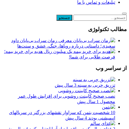
تبلیغات و تماس با ما
مطالب تکنولوژی
معرفی رمان سراب بی‌پایان داود
سعیدی؛ داستانی درباره رویاها، جنگ، عشق و سنت‌ها
یک میلیون ریال هدیه برای خرید بیمه؛
فرصت طلایی برای شما!
از سراسر وب
تزریق چربی به سینه
3 سال پیش
نصب صحیح کابینت روشویی برای افزایش طول عمر
محصول
1 سال پیش
10 شخصیت بتمن که سزاوار نقشهای بزرگتر در سریالهای
انیمیشنی بودند
4 سال پیش
2 غذای سالم که در واقع باید از آنها اجتناب کنید
4 سال پیش