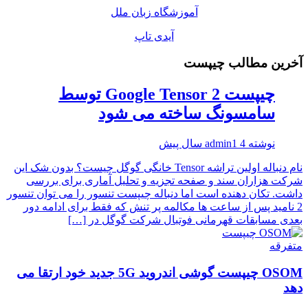
آموزشگاه زبان ملل
آیدی تاپ
آخرین مطالب چیپست
چیپست Google Tensor 2 توسط
سامسونگ ساخته می شود
نوشته
4 سال پیش
admin1
نام دنباله اولین تراشه Tensor خانگی گوگل چیست؟ بدون شک این
شرکت هزاران سند و صفحه تجزیه و تحلیل آماری برای بررسی
داشت. تکان دهنده است اما دنباله چیپست تنسور را می توان تنسور
2 نامید پس از ساعت ها مکالمه پر تنش که فقط برای ادامه دور
بعدی مسابقات قهرمانی فوتبال شرکت گوگل در […]
متفرقه
OSOM چیپست گوشی اندروید 5G جدید خود ارتقا می
دهد