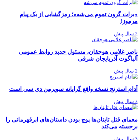
«برات گرون تموم می‌شه»؛ رمزگشایی از یک پیام
مرموز!
2 سال پیش
ناصر غلامی هوجقان، مسئول جدید روابط عمومی
آلپاگوت آذربایجان شرقی
2 سال پیش
آدام استرنج نسخه واقع گرایانه سوپرمن دی سی است
3 سال پیش
معمای قتل تایتان‌ها پوچ بودن داستان‌های ابرقهرمانی را
برجسته می‌کند
3 سال پیش