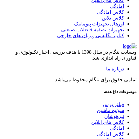
کلاس های انلاین
امادگی
کلاس امادگی
کلاس نلاین
اورهال تجهیزات پنوماتیک
تجهیزات تصفیه فاضلاب صنعتی
کتاب انگلیسی و زبان های خارجی
وبسایت نتگام در سال 1398 با هدف بررسی اخبار تکنولوژی و
فناوری راه اندازی شد.
درباره ما
تمامی حقوق برای نتگام محفوظ می‌باشد.
موضوعات داغ هفته
فیلتر پرس
سوئیچ ماشین
تیزهوشان
کلاس های انلاین
امادگی
کلاس امادگی