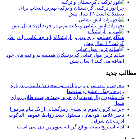
چرا تور ترکیبی گرجستان و ترکیه بهترین انتخاب برای
تعطیلات است؟
1 سال پیش
تجهیزات آتش نشانی و نکات مهم در خرید آن
3 سال پیش
هنگام جستجو برای بهترین آرایشگاه باید چه نکاتی را در نظر
گرفت؟
3 سال پیش
سالم ترین مواد غذایی که پزشکان همیشه به وعده های خود
اضافه می کنند
4 سال پیش
مطالب جدید
معرفی رمان سراب بی‌پایان داود سعیدی؛ داستانی درباره
رویاها، جنگ، عشق و سنت‌ها
یک میلیون ریال هدیه برای خرید بیمه؛ فرصت طلایی برای
شما!
«برات گرون تموم می‌شه»؛ رمزگشایی از یک پیام مرموز!
ناصر غلامی هوجقان، مسئول جدید روابط عمومی آلپاگوت
آذربایجان شرقی
آدام استرنج نسخه واقع گرایانه سوپرمن دی سی است