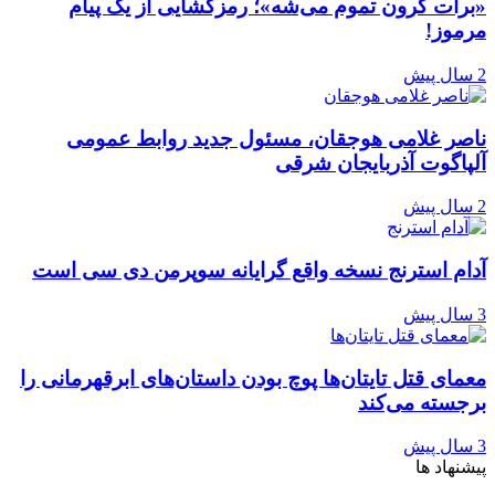
«برات گرون تموم می‌شه»؛ رمزگشایی از یک پیام
مرموز!
2 سال پیش
ناصر غلامی هوجقان، مسئول جدید روابط عمومی
آلپاگوت آذربایجان شرقی
2 سال پیش
آدام استرنج نسخه واقع گرایانه سوپرمن دی سی است
3 سال پیش
معمای قتل تایتان‌ها پوچ بودن داستان‌های ابرقهرمانی را
برجسته می‌کند
3 سال پیش
پیشنهاد ها