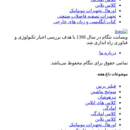
کلاس نلاین
اورهال تجهیزات پنوماتیک
تجهیزات تصفیه فاضلاب صنعتی
کتاب انگلیسی و زبان های خارجی
وبسایت نتگام در سال 1398 با هدف بررسی اخبار تکنولوژی و
فناوری راه اندازی شد.
درباره ما
تمامی حقوق برای نتگام محفوظ می‌باشد.
موضوعات داغ هفته
فیلتر پرس
سوئیچ ماشین
تیزهوشان
کلاس های انلاین
امادگی
کلاس امادگی
کلاس نلاین
اورهال تجهیزات پنوماتیک