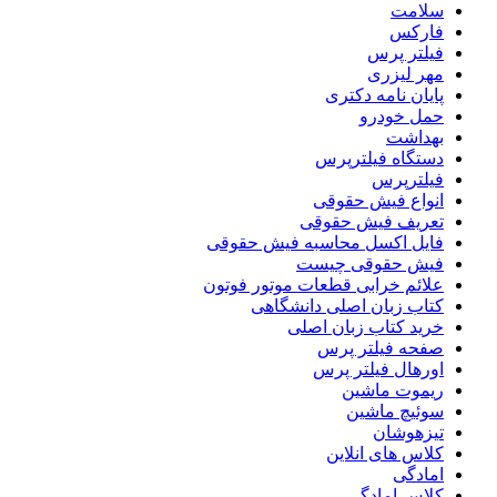
سلامت
فارکس
فیلتر پرس
مهر لیزری
پایان نامه دکتری
حمل خودرو
بهداشت
دستگاه فیلترپرس
فیلترپرس
انواع فیش حقوقی
تعریف فیش حقوقی
فایل اکسل محاسبه فیش حقوقی
فیش حقوقی چیست
علائم خرابی قطعات موتور فوتون
کتاب زبان اصلی دانشگاهی
خرید کتاب زبان اصلی
صفحه فیلتر پرس
اورهال فیلتر پرس
ریموت ماشین
سوئیچ ماشین
تیزهوشان
کلاس های انلاین
امادگی
کلاس امادگی