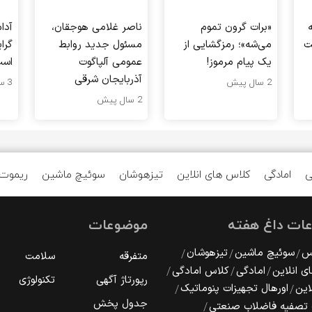
«برات گرون تموم
ناصر غلامی هوجقان،
آدا
ت
می‌شه»؛ رمزگشایی از
مسئول جدید روابط
گرا
یک پیام مرموز!
عمومی آلپاگوت
اس
آذربایجان شرقی
2 سال پیش
3 سال پیش
2 سال پیش
ی
امادگی
کلاس های انلاین
تیزهوشان
سوئیچ ماشین
ریموت
ات داغ هفته
موضوعات
رس
سوئیچ ماشین
تیزهوشان
متفرقه
سلامت
ی انلاین
امادگی
کلاس امادگی
رپورتاژ آگهی
تکنولوژی
این
اورهال تجهیزات پنوماتیک
جدول پخش
 تصفیه فاضلاب صنعتی