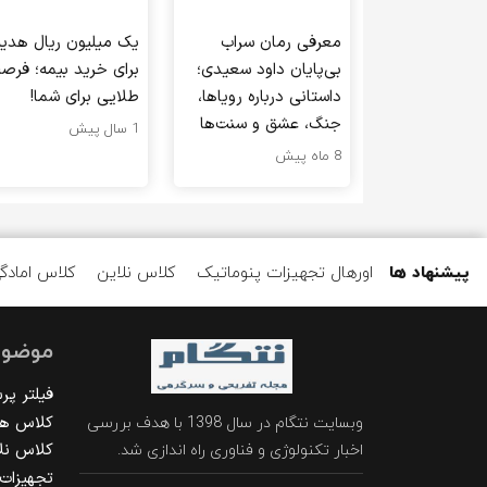
معرفی رمان سراب
یک میلیون ریال هدیه
بی‌پایان داود سعیدی؛
برای خرید بیمه؛ فرص
داستانی درباره رویاها،
طلایی برای شما!
جنگ، عشق و سنت‌ها
1 سال پیش
8 ماه پیش
پیشنهاد ها
اورهال تجهیزات پنوماتیک
کلاس نلاین
کلاس امادگ
موضوع
فیلتر پ
کلاس ها
وبسایت نتگام در سال 1398 با هدف بررسی
کلاس نل
اخبار تکنولوژی و فناوری راه اندازی شد.
تجهیزات