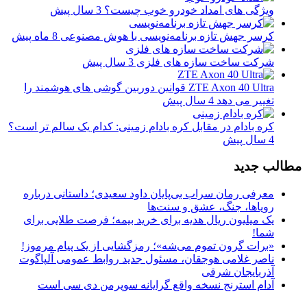
ویژگی های امداد خودرو خوب چیست؟
3 سال پیش
کرسر جهش تازه برنامه‌نویسی با هوش مصنوعی
8 ماه پیش
شرکت ساخت سازه های فلزی
3 سال پیش
ZTE Axon 40 Ultra قوانین دوربین گوشی های هوشمند را
تغییر می دهد
4 سال پیش
کره بادام در مقابل کره بادام زمینی: کدام یک سالم تر است؟
4 سال پیش
مطالب جدید
معرفی رمان سراب بی‌پایان داود سعیدی؛ داستانی درباره
رویاها، جنگ، عشق و سنت‌ها
یک میلیون ریال هدیه برای خرید بیمه؛ فرصت طلایی برای
شما!
«برات گرون تموم می‌شه»؛ رمزگشایی از یک پیام مرموز!
ناصر غلامی هوجقان، مسئول جدید روابط عمومی آلپاگوت
آذربایجان شرقی
آدام استرنج نسخه واقع گرایانه سوپرمن دی سی است