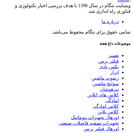
وبسایت نتگام در سال 1398 با هدف بررسی اخبار تکنولوژی و
فناوری راه اندازی شد.
درباره ما
تمامی حقوق برای نتگام محفوظ می‌باشد.
موضوعات داغ هفته
تعمیر
فیلتر پرس
بکس بادی
ابزار
ریموت ماشین
سوئیچ ماشین
تیزهوشان
کلاس های انلاین
امادگی
کلاس امادگی
کلاس نلاین
اورهال تجهیزات پنوماتیک
تجهیزات تصفیه فاضلاب صنعتی
اورهال فیلتر پرس