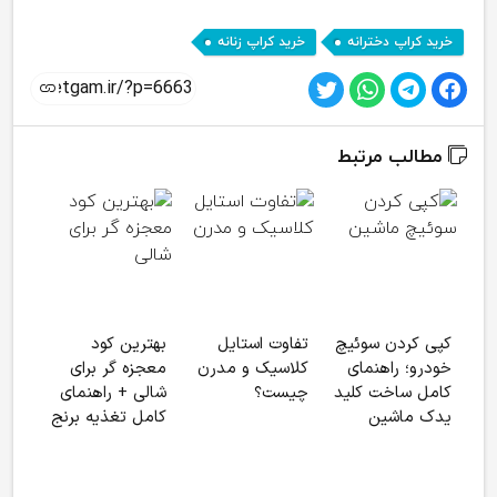
,
خرید کراپ دخترانه
خرید کراپ زنانه
مطالب مرتبط
کپی کردن سوئیچ
تفاوت استایل
بهترین کود
چگون
خودرو؛ راهنمای
کلاسیک و مدرن
معجزه گر برای
فرزن
کامل ساخت کلید
چیست؟
شالی + راهنمای
آزم
یدک ماشین
کامل تغذیه برنج
ارزی