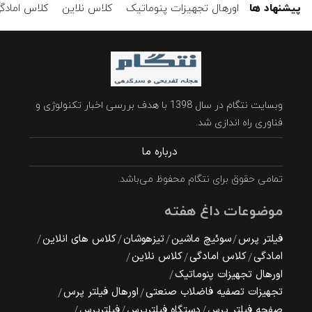
پیشنهاد ها
اورهال تجهیزات پنوماتیک
کلاس نلاین
کلاس امادگ
وبسایت نتگام در سال 1398 با هدف بررسی اخبار تکنولوژی و
فناوری راه اندازی شد.
درباره ما
تمامی حقوق برای نتگام محفوظ می‌باشد.
موضوعات داغ هفته
فیلتر پرس
سوئیچ ماشین
تیزهوشان
کلاس های انلاین
امادگی
کلاس امادگی
کلاس نلاین
اورهال تجهیزات پنوماتیک
تجهیزات تصفیه فاضلاب صنعتی
اورهال فیلتر پرس
صفحه فیلتر پرس
دستگاه فیلترپرس
فیلترپرس