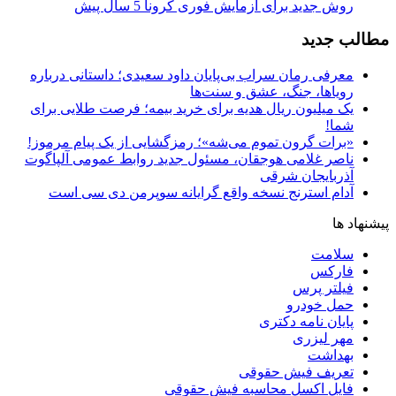
روش جدید برای آزمایش فوری کرونا
5 سال پیش
مطالب جدید
معرفی رمان سراب بی‌پایان داود سعیدی؛ داستانی درباره
رویاها، جنگ، عشق و سنت‌ها
یک میلیون ریال هدیه برای خرید بیمه؛ فرصت طلایی برای
شما!
«برات گرون تموم می‌شه»؛ رمزگشایی از یک پیام مرموز!
ناصر غلامی هوجقان، مسئول جدید روابط عمومی آلپاگوت
آذربایجان شرقی
آدام استرنج نسخه واقع گرایانه سوپرمن دی سی است
پیشنهاد ها
سلامت
فارکس
فیلتر پرس
حمل خودرو
پایان نامه دکتری
مهر لیزری
بهداشت
تعریف فیش حقوقی
فایل اکسل محاسبه فیش حقوقی