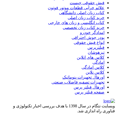
فیش حقوقی چیست
علائم خرابی قطعات موتور فوتون
کتاب زبان اصلی دانشگاهی
خرید کتاب زبان اصلی
کتاب انگلیسی و زبان های خارجی
خرید کتاب زبان تخصصی
امدادگر خودرو
پودر جوش احتراقی
انواع فیش حقوقی
فیلترپرس
تیزهوشان
کلاس های انلاین
امادگی
کلاس امادگی
کلاس نلاین
اورهال تجهیزات پنوماتیک
تجهیزات تصفیه فاضلاب صنعتی
اورهال فیلتر پرس
صفحه فیلتر پرس
وبسایت نتگام در سال 1398 با هدف بررسی اخبار تکنولوژی و
فناوری راه اندازی شد.