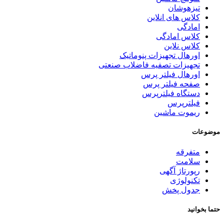
تیزهوشان
کلاس های انلاین
امادگی
کلاس امادگی
کلاس نلاین
اورهال تجهیزات پنوماتیک
تجهیزات تصفیه فاضلاب صنعتی
اورهال فیلتر پرس
صفحه فیلتر پرس
دستگاه فیلترپرس
فیلترپرس
ریموت ماشین
موضوعات
متفرقه
سلامت
رپورتاژ آگهی
تکنولوژی
جدول پخش
حتما بخوانید