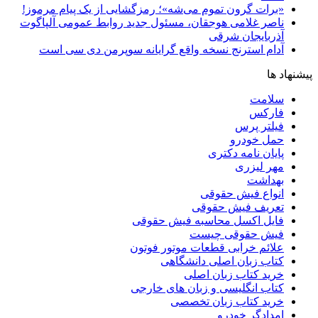
«برات گرون تموم می‌شه»؛ رمزگشایی از یک پیام مرموز!
ناصر غلامی هوجقان، مسئول جدید روابط عمومی آلپاگوت
آذربایجان شرقی
آدام استرنج نسخه واقع گرایانه سوپرمن دی سی است
پیشنهاد ها
سلامت
فارکس
فیلتر پرس
حمل خودرو
پایان نامه دکتری
مهر لیزری
بهداشت
انواع فیش حقوقی
تعریف فیش حقوقی
فایل اکسل محاسبه فیش حقوقی
فیش حقوقی چیست
علائم خرابی قطعات موتور فوتون
کتاب زبان اصلی دانشگاهی
خرید کتاب زبان اصلی
کتاب انگلیسی و زبان های خارجی
خرید کتاب زبان تخصصی
امدادگر خودرو