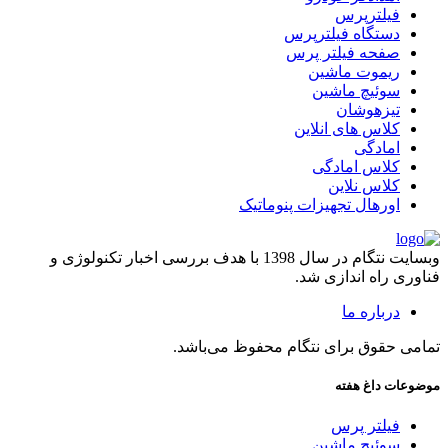
فیلترپرس
دستگاه فیلترپرس
صفحه فیلتر پرس
ریموت ماشین
سوئیچ ماشین
تیزهوشان
کلاس های انلاین
امادگی
کلاس امادگی
کلاس نلاین
اورهال تجهیزات پنوماتیک
وبسایت نتگام در سال 1398 با هدف بررسی اخبار تکنولوژی و
فناوری راه اندازی شد.
درباره ما
تمامی حقوق برای نتگام محفوظ می‌باشد.
موضوعات داغ هفته
فیلتر پرس
سوئیچ ماشین