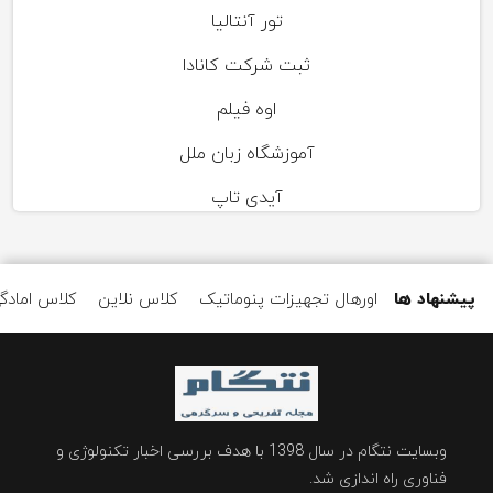
تور آنتالیا
ثبت شرکت کانادا
اوه فیلم
آموزشگاه زبان ملل
آیدی تاپ
پیشنهاد ها
اورهال تجهیزات پنوماتیک
کلاس نلاین
کلاس امادگ
وبسایت نتگام در سال 1398 با هدف بررسی اخبار تکنولوژی و
فناوری راه اندازی شد.