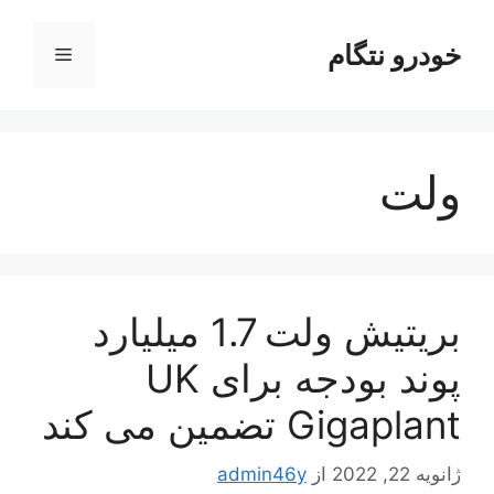
رش
ه
خودرو نتگام
فهرست
حتوا
ولت
بریتیش ولت 1.7 میلیارد
پوند بودجه برای UK
Gigaplant تضمین می کند
ژانویه 22, 2022
از
admin46y