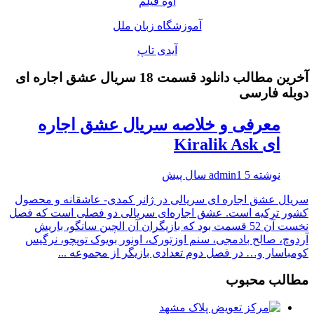
اوه فیلم
آموزشگاه زبان ملل
آیدی تاپ
آخرین مطالب دانلود قسمت 18 سریال عشق اجاره ای
دوبله فارسی
معرفی و خلاصه سریال عشق اجاره
ای Kiralik Ask
نوشته
5 سال پیش
admin1
سریال عشق اجاره ای سریالی در ژانر کمدی- عاشقانه و محصول
کشور ترکیه است. عشق اجاره‌ای سریالی دو فصلی است که فصل
نخست آن 52 قسمت بود که بازیگران آن الچین سانگو، باریش
آردوچ، صالح بادمجی، سنم اوزتورک، اونور بویوک توپچو، نرگیس
کومباسار و… در فصل دوم تعدادی بازیگر از مجموعه ...
مطالب محبوب