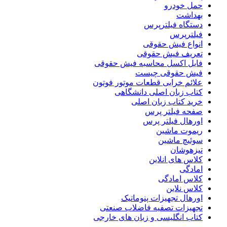
حمل خودرو
بهداشت
دستگاه فیلترپرس
فیلترپرس
انواع فیش حقوقی
تعریف فیش حقوقی
فایل اکسل محاسبه فیش حقوقی
فیش حقوقی چیست
علائم خرابی قطعات موتور فوتون
کتاب زبان اصلی دانشگاهی
خرید کتاب زبان اصلی
صفحه فیلتر پرس
اورهال فیلتر پرس
ریموت ماشین
سوئیچ ماشین
تیزهوشان
کلاس های انلاین
امادگی
کلاس امادگی
کلاس نلاین
اورهال تجهیزات پنوماتیک
تجهیزات تصفیه فاضلاب صنعتی
کتاب انگلیسی و زبان های خارجی