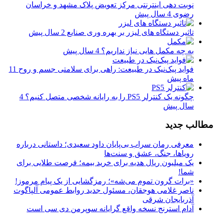
نوبت دهی اینترنتی مرکز تعویض پلاک مشهد و خراسان
رضوی
4 سال پیش
تاثیر دستگاه های لیزر بر بهره وری صنایع
2 سال پیش
به چه مکمل هایی نیاز نداریم؟
4 سال پیش
فواید پیک‌نیک در طبیعت: راهی برای سلامتی جسم و روح
11
ماه پیش
چگونه یک کنترلر PS5 را به رایانه شخصی متصل کنیم؟
4
سال پیش
مطالب جدید
معرفی رمان سراب بی‌پایان داود سعیدی؛ داستانی درباره
رویاها، جنگ، عشق و سنت‌ها
یک میلیون ریال هدیه برای خرید بیمه؛ فرصت طلایی برای
شما!
«برات گرون تموم می‌شه»؛ رمزگشایی از یک پیام مرموز!
ناصر غلامی هوجقان، مسئول جدید روابط عمومی آلپاگوت
آذربایجان شرقی
آدام استرنج نسخه واقع گرایانه سوپرمن دی سی است