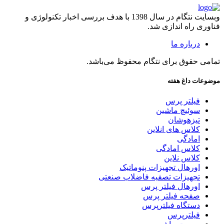
وبسایت نتگام در سال 1398 با هدف بررسی اخبار تکنولوژی و
فناوری راه اندازی شد.
درباره ما
تمامی حقوق برای نتگام محفوظ می‌باشد.
موضوعات داغ هفته
فیلتر پرس
سوئیچ ماشین
تیزهوشان
کلاس های انلاین
امادگی
کلاس امادگی
کلاس نلاین
اورهال تجهیزات پنوماتیک
تجهیزات تصفیه فاضلاب صنعتی
اورهال فیلتر پرس
صفحه فیلتر پرس
دستگاه فیلترپرس
فیلترپرس