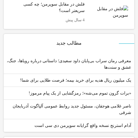
فلش در مقابل سوپرمن؛ چه کسی
سریعتر است؟
4 سال پیش
مطالب جدید
معرفی رمان سراب بی‌پایان داود سعیدی؛ داستانی درباره رویاها، جنگ،
عشق و سنت‌ها
یک میلیون ریال هدیه برای خرید بیمه؛ فرصت طلایی برای شما!
«برات گرون تموم می‌شه»؛ رمزگشایی از یک پیام مرموز!
ناصر غلامی هوجقان، مسئول جدید روابط عمومی آلپاگوت آذربایجان
شرقی
آدام استرنج نسخه واقع گرایانه سوپرمن دی سی است