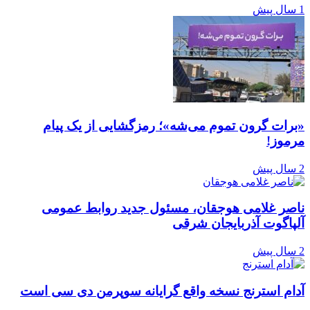
1 سال پیش
«برات گرون تموم می‌شه»؛ رمزگشایی از یک پیام
مرموز!
2 سال پیش
ناصر غلامی هوجقان، مسئول جدید روابط عمومی
آلپاگوت آذربایجان شرقی
2 سال پیش
آدام استرنج نسخه واقع گرایانه سوپرمن دی سی است