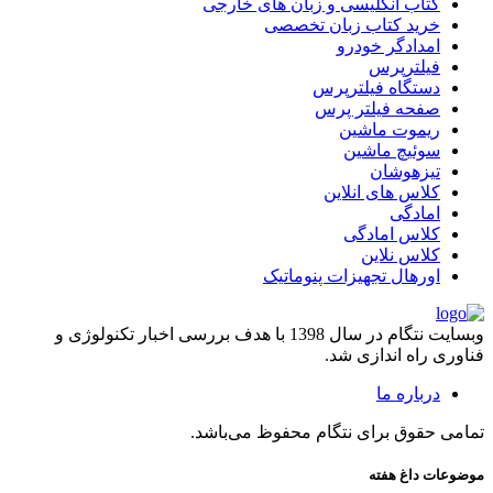
کتاب انگلیسی و زبان های خارجی
خرید کتاب زبان تخصصی
امدادگر خودرو
فیلترپرس
دستگاه فیلترپرس
صفحه فیلتر پرس
ریموت ماشین
سوئیچ ماشین
تیزهوشان
کلاس های انلاین
امادگی
کلاس امادگی
کلاس نلاین
اورهال تجهیزات پنوماتیک
وبسایت نتگام در سال 1398 با هدف بررسی اخبار تکنولوژی و
فناوری راه اندازی شد.
درباره ما
تمامی حقوق برای نتگام محفوظ می‌باشد.
موضوعات داغ هفته