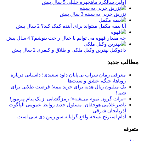
اولین سالگرد ماهچهره خلیلی
5 سال پیش
تزریق چربی به سینه
3 سال پیش
آیا بیمه مکمل میتواند برای آینده کمک کند؟
2 سال پیش
چه مقدار قهوه می توانم با خیال راحت بنوشم؟
4 سال پیش
دادوکیل بهترین وکیل ملکی و طلاق و کیفری
2 سال پیش
مطالب جدید
معرفی رمان سراب بی‌پایان داود سعیدی؛ داستانی درباره
رویاها، جنگ، عشق و سنت‌ها
یک میلیون ریال هدیه برای خرید بیمه؛ فرصت طلایی برای
شما!
«برات گرون تموم می‌شه»؛ رمزگشایی از یک پیام مرموز!
ناصر غلامی هوجقان، مسئول جدید روابط عمومی آلپاگوت
آذربایجان شرقی
آدام استرنج نسخه واقع گرایانه سوپرمن دی سی است
متفرقه