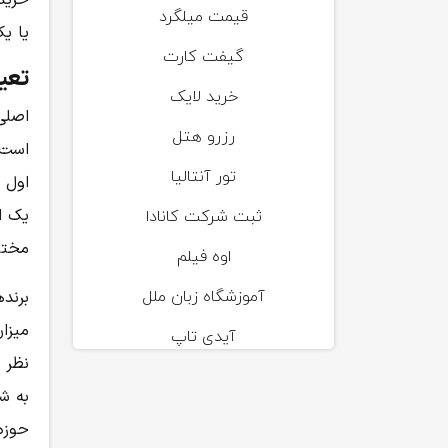
خرید 
قیمت میلگرد
یا ی
گیفت کارت
تعیی
خرید لایک
رزرو هتل
است‌ک
تور آنتالیا
اول م
یک ا
ثبت شرکت کانادا
مختل
اوه فیلم
آموزشگاه زبان ملل
برند
میزان
آیدی تاپ
نظر 
به شم
حوزه