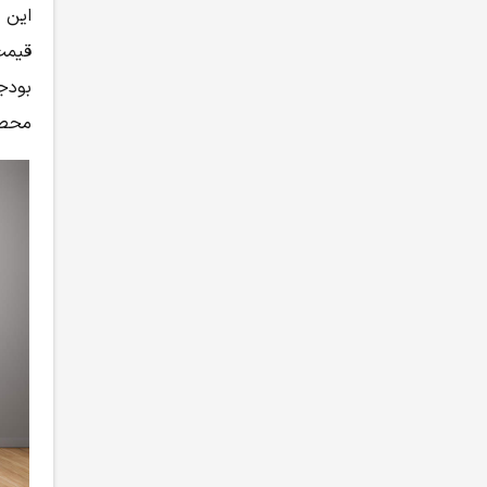
این 
قیمت
بودج
محصو