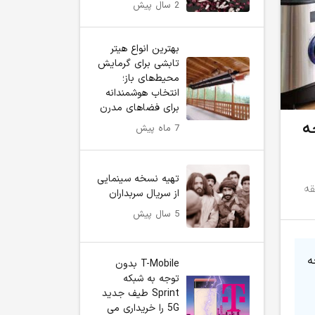
2 سال پیش
بهترین انواع هیتر
تابشی برای گرمایش
محیط‌های باز؛
انتخاب هوشمندانه
برای فضاهای مدرن
ه
7 ماه پیش
تهیه نسخه سینمایی
از سریال سربداران
5 سال پیش
ه
T-Mobile بدون
توجه به شبکه
Sprint طیف جدید
5G را خریداری می