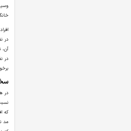
وسیله
خانگی
افرا
در ن
آن، ن
در نظ
برخور
سخن
در هن
نسبت
که ا
مد نظ