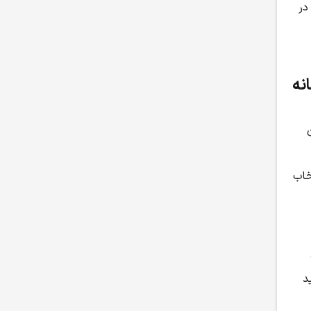
در
نه
خاب
د