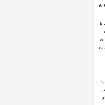
ازم
با
ین
ایی
ود
را
م