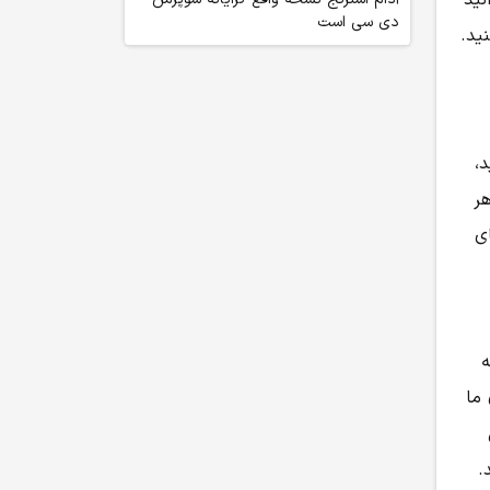
نید
دی سی است
ید.
د،
هر
ی
ه
 ما
.