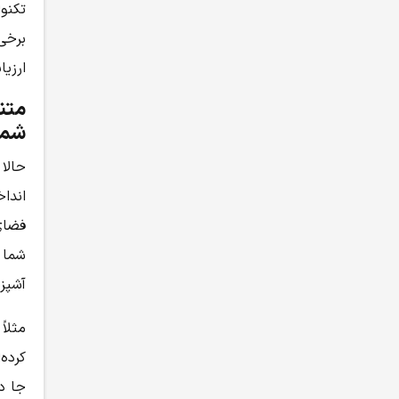
تکنول
برخی 
ارزیا
متنا
شما
حالا 
انداخ
فضای
شما 
آشپزخ
مثلاً
کرده‌
جا د