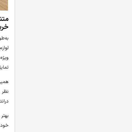
متنا
خری
به‌ط
لوازم
ویژه‌
تمای
همین
نظر گ
درانت
بهتر
خودتا