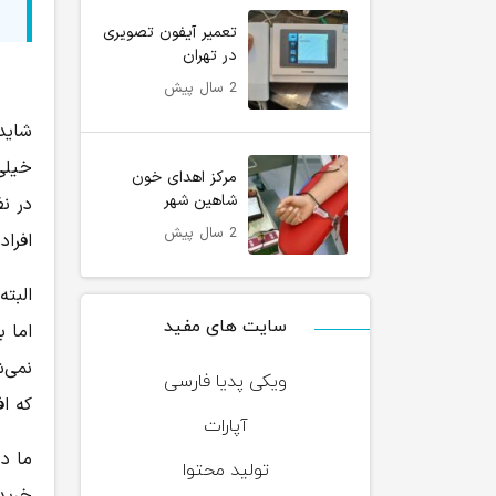
تعمیر آیفون تصویری
در تهران
2 سال پیش
شاید
خیلی
مرکز اهدای خون
شاهین شهر
در نظ
2 سال پیش
افرا
البت
سایت های مفید
اما 
نمی‌
ویکی پدیا فارسی
که اف
آپارات
ما در
تولید محتوا