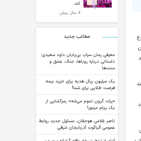
کند
4 سال پیش
مطالب جدید
ع
ن
معرفی رمان سراب بی‌پایان داود سعیدی؛
د
داستانی درباره رویاها، جنگ، عشق و
سنت‌ها
یک میلیون ریال هدیه برای خرید بیمه؛
د
فرصت طلایی برای شما!
«برات گرون تموم می‌شه»؛ رمزگشایی از
د
یک پیام مرموز!
ناصر غلامی هوجقان، مسئول جدید روابط
عمومی آلپاگوت آذربایجان شرقی
آدام استرنج نسخه واقع گرایانه سوپرمن