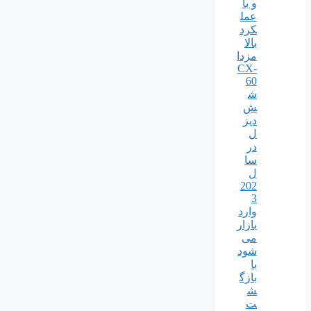
و با
عمل
کرد
بالا
مزدا
CX-
60
ش
ش
دیز
ل
در
سا
ل
202
3
وارد
بازار
می
شود
با
بازگ
ش
ت