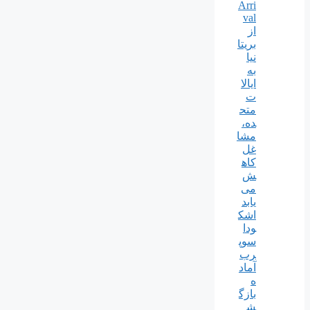
Arri
val
از
بریتا
نیا
به
ایالا
ت
متح
ده،
مشا
غل
کاه
ش
می
یابد
اشک
ودا
سوپ
رب
آماد
ه
بازگ
ش