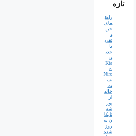
تازه
راهن
مای
خری
د
تقری
با
جدی
د:
Kia
e-
Niro
تس
ت
خالد
ار
پور
شه
تایکا
ن به
روز
شده