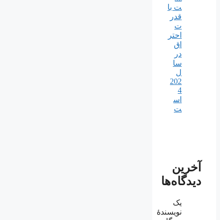
ت با
قدر
ت
احتر
اق
در
سا
ل
202
4
اس
ت
آخرین
دیدگاه‌ها
یک
نویسندهٔ