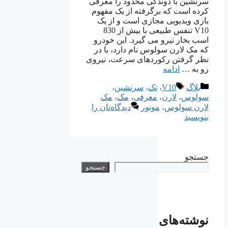
سرنشین با دوندگی محدود را معرفی
کرده است که برگرفته از یک مفهوم
بازی ویدیویی مجازی است و از یک
V10 تنفس طبیعی با بیش از 830
اسب بخار نیرو می گیرد. این خودرو
که مک لارن سولوس نام دارد، با در
نظر گرفتن رکوردهای سرعت، نیروی
رو به …
ادامه
دسته‌ها
برچسب‌ها
بلاگ
V10
،
تک
،
سرنشین
،
سولوس
،
لارن
،
معرفی
،
مک
،
مک
لارن سولوس
،
موتور
دیدگاه‌تان را
بنویسید
جستجو
جستجو
نوشته‌های