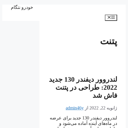
پرش
خودرو نتگام
به
فهرست
محتوا
پتنت
لندروور دیفندر 130 جدید
2022: طراحی در پتنت
فاش شد
ژانویه 22, 2022
از
admin46y
لندروور دیفندر 130 جدید برای عرضه
در ماه‌های آینده آماده می‌شود و