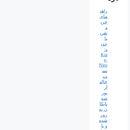
راهن
مای
خری
د
تقری
با
جدی
د:
Kia
e-
Niro
تس
ت
خالد
ار
پور
شه
تایکا
ن به
روز
شده
و با