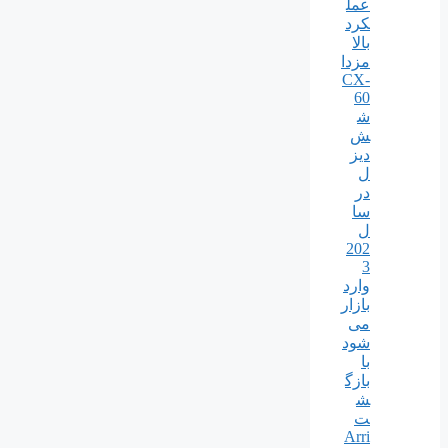
عمل
کرد
بالا
مزدا
CX-
60
ش
ش
دیز
ل
در
سا
ل
202
3
وارد
بازار
می
شود
با
بازگ
ش
ت
Arri