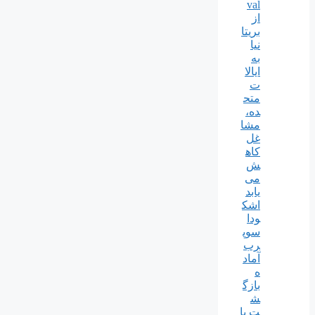
val
از
بریتا
نیا
به
ایالا
ت
متح
ده،
مشا
غل
کاه
ش
می
یابد
اشک
ودا
سوپ
رب
آماد
ه
بازگ
ش
ت با