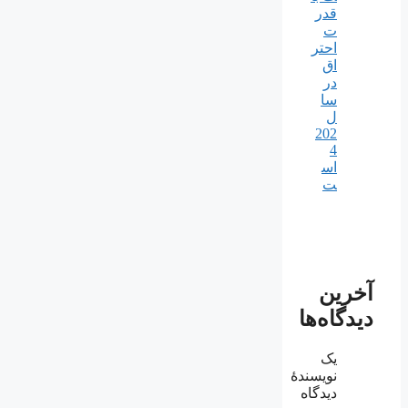
قدر
ت
احتر
اق
در
سا
ل
202
4
اس
ت
آخرین
دیدگاه‌ها
یک
نویسندهٔ
دیدگاه