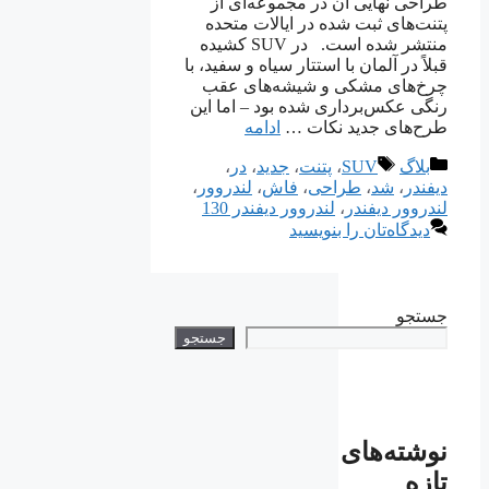
طراحی نهایی آن در مجموعه‌ای از
پتنت‌های ثبت شده در ایالات متحده
منتشر شده است. در SUV کشیده
قبلاً در آلمان با استتار سیاه و سفید، با
چرخ‌های مشکی و شیشه‌های عقب
رنگی عکس‌برداری شده بود – اما این
طرح‌های جدید نکات …
ادامه
دسته‌ها
برچسب‌ها
بلاگ
SUV
،
پتنت
،
جدید
،
در
،
دیفندر
،
شد
،
طراحی
،
فاش
،
لندروور
،
لندروور دیفندر
،
لندروور دیفندر 130
دیدگاه‌تان را بنویسید
جستجو
جستجو
نوشته‌های
تازه