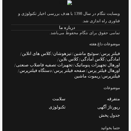
وبسایت نتگام در سال 1398 با هدف بررسی اخبار تکنولوژی و
فناوری راه اندازی شد.
درباره ما
تمامی حقوق برای نتگام محفوظ می‌باشد.
موضوعات داغ هفته
فیلتر پرس
سوئیچ ماشین
تیزهوشان
کلاس های انلاین
امادگی
کلاس امادگی
کلاس نلاین
اورهال تجهیزات پنوماتیک
تجهیزات تصفیه فاضلاب صنعتی
اورهال فیلتر پرس
صفحه فیلتر پرس
دستگاه فیلترپرس
فیلترپرس
ریموت ماشین
موضوعات
متفرقه
سلامت
رپورتاژ آگهی
تکنولوژی
جدول پخش
حتما بخوانید