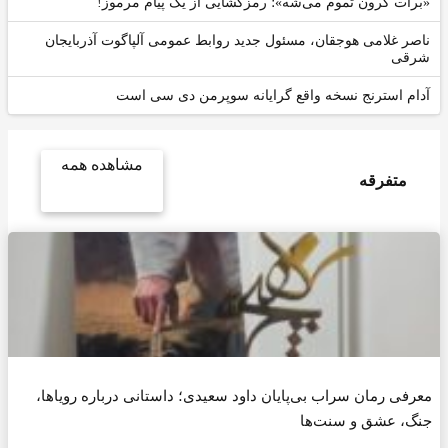
برات گرون تموم می‌شه»؛ رمزگشایی از یک پیام مرموز!
اصر غلامی هوجقان، مسئول جدید روابط عمومی آلپاگوت آذربایجان
رقی
دام استرنج نسخه واقع گرایانه سوپرمن دی سی است
مشاهده همه
متفرقه
رفی رمان سراب بی‌پایان داود سعیدی؛ داستانی درباره رویاها،
گ، عشق و سنت‌ها