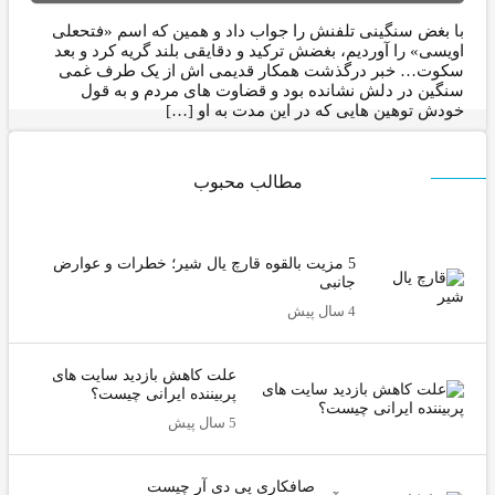
با بغض سنگینی تلفنش را جواب داد و همین که اسم «فتحعلی
اویسی» را آوردیم، بغضش ترکید و دقایقی بلند گریه کرد و بعد
سکوت… خبر درگذشت همکار قدیمی اش از یک طرف غمی
سنگین در دلش نشانده بود و قضاوت های مردم و به قول
خودش توهین هایی که در این مدت به او […]
مطالب محبوب
5 مزیت بالقوه قارچ یال شیر؛ خطرات و عوارض
جانبی
4 سال پیش
علت کاهش بازدید سایت های
پربیننده ایرانی چیست؟
5 سال پیش
صافکاری پی دی آر چیست