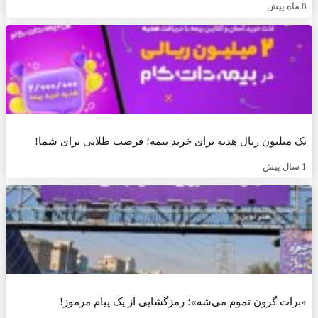
 میلیون ریال هدیه برای خرید بیمه؛ فرصت طلایی برای شما!
رات گرون تموم می‌شه»؛ رمزگشایی از یک پیام مرموز!