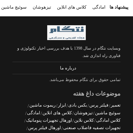
پیشنهاد ها
امادگی
کلاس های انلاین
تیزهوشان
سوئیچ ماشین
وبسایت نتگام در سال 1398 با هدف بررسی اخبار تکنولوژی و
فناوری راه اندازی شد.
درباره ما
تمامی حقوق برای نتگام محفوظ می‌باشد.
موضوعات داغ هفته
تعمیر
فیلتر پرس
بکس بادی
ابزار
ریموت ماشین
سوئیچ ماشین
تیزهوشان
کلاس های انلاین
امادگی
کلاس امادگی
کلاس نلاین
اورهال تجهیزات پنوماتیک
تجهیزات تصفیه فاضلاب صنعتی
اورهال فیلتر پرس