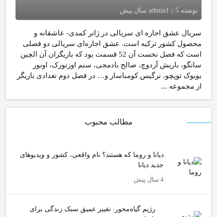
نوشته
5 سال پیش
admin1
سریال عشق اجاره ای سریالی در ژانر کمدی- عاشقانه و
محصول کشور ترکیه است. عشق اجاره‌ای سریالی دو فصلی
است که فصل نخست آن 52 قسمت بود که بازیگران آن الچین
سانگو، باریش آردوچ، صالح بادمجی، سنم اوزتورک، اونور
بویوک توپچو، نرگیس کومباسار و… در فصل دوم تعدادی بازیگر
از مجموعه ...
مطالب محبوب
دیانا و روما که هستند؟ نام واقعی، کشور و ویدیوهای
جدید دیانا
4 سال پیش
رژیم گیاه‌محور: تغییر عمیق سبک زندگی برای