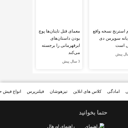
م استرنج نسخه واقع
معمای قتل تایتان‌ها پوچ
یانه سوپرمن دی
بودن داستان‌های
 است
ابرقهرمانی را برجسته
می‌کند
3 سال پیش
ی
امادگی
کلاس های انلاین
تیزهوشان
فیلترپرس
انواع فیش 
حتما بخوانید
راهنمای اورهال