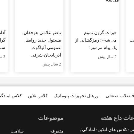
«برات گرون تموم
ناصر غلامی هوجقان،
آدا
صت
می‌شه»؛ رمزگشایی از
مسئول جدید روابط
گرا
یک پیام مرموز!
عمومی آلپاگوت
سی
آذربایجان شرقی
2 سال پیش
3 سال پیش
2 سال پیش
فاضلاب صنعتی
اورهال تجهیزات پنوماتیک
کلاس نلاین
کلاس امادگ
ات داغ هفته
موضوعات
رس
کلاس های انلاین
امادگی
متفرقه
سلامت