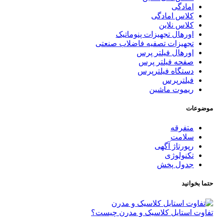
امادگی
کلاس امادگی
کلاس نلاین
اورهال تجهیزات پنوماتیک
تجهیزات تصفیه فاضلاب صنعتی
اورهال فیلتر پرس
صفحه فیلتر پرس
دستگاه فیلترپرس
فیلترپرس
ریموت ماشین
موضوعات
متفرقه
سلامت
رپورتاژ آگهی
تکنولوژی
جدول پخش
حتما بخوانید
تفاوت استایل کلاسیک و مدرن چیست؟