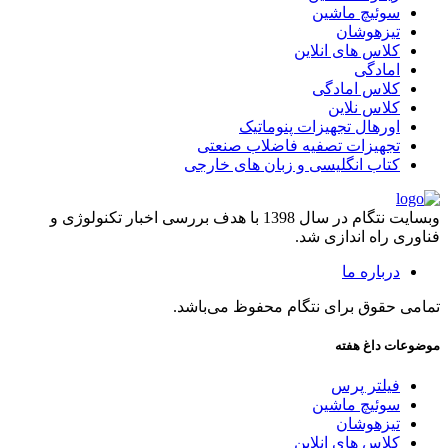
سوئیچ ماشین
تیزهوشان
کلاس های انلاین
امادگی
کلاس امادگی
کلاس نلاین
اورهال تجهیزات پنوماتیک
تجهیزات تصفیه فاضلاب صنعتی
کتاب انگلیسی و زبان های خارجی
وبسایت نتگام در سال 1398 با هدف بررسی اخبار تکنولوژی و
فناوری راه اندازی شد.
درباره ما
تمامی حقوق برای نتگام محفوظ می‌باشد.
موضوعات داغ هفته
فیلتر پرس
سوئیچ ماشین
تیزهوشان
کلاس های انلاین