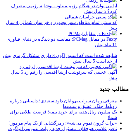
آیا می توان در هنگام رژیم متناوب نوشابه رژیمی مصرف
کرد؟
5 سال پیش
کد پستی تمام مناطق شهر بجنورد و خراسان شمالی
4 سال
پیش
Faxty در مقابل PCMag: مقایسه دو دیدگاه در دنیای فناوری
11 ماه پیش
شایعه شده است که اسنپدراگون 8 دارای مشکل گرمای بیش
از حد است
5 سال پیش
آگهی عجیبی که سرنوشت ارشا اقدسی را رقم زد
5 سال
پیش
مطالب جدید
معرفی رمان سراب بی‌پایان داود سعیدی؛ داستانی درباره
رویاها، جنگ، عشق و سنت‌ها
یک میلیون ریال هدیه برای خرید بیمه؛ فرصت طلایی برای
شما!
«برات گرون تموم می‌شه»؛ رمزگشایی از یک پیام مرموز!
ناصر غلامی هوجقان، مسئول جدید روابط عمومی آلپاگوت