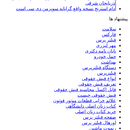
آذربایجان شرقی
آدام استرنج نسخه واقع گرایانه سوپرمن دی سی است
پیشنهاد ها
سلامت
فارکس
فیلتر پرس
مهر لیزری
پایان نامه دکتری
حمل خودرو
بهداشت
دستگاه فیلترپرس
فیلترپرس
انواع فیش حقوقی
تعریف فیش حقوقی
فایل اکسل محاسبه فیش حقوقی
فیش حقوقی چیست
علائم خرابی قطعات موتور فوتون
کتاب زبان اصلی دانشگاهی
خرید کتاب زبان اصلی
صفحه فیلتر پرس
اورهال فیلتر پرس
ریموت ماشین