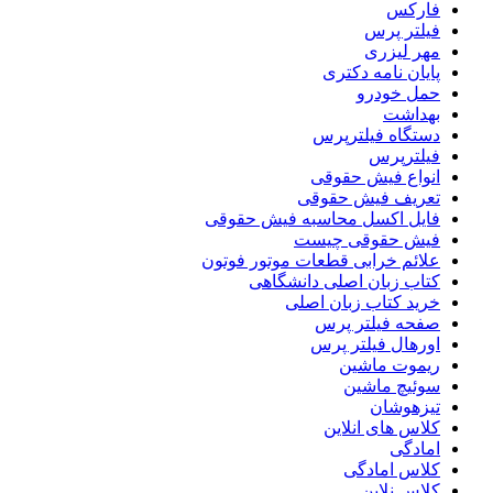
فارکس
فیلتر پرس
مهر لیزری
پایان نامه دکتری
حمل خودرو
بهداشت
دستگاه فیلترپرس
فیلترپرس
انواع فیش حقوقی
تعریف فیش حقوقی
فایل اکسل محاسبه فیش حقوقی
فیش حقوقی چیست
علائم خرابی قطعات موتور فوتون
کتاب زبان اصلی دانشگاهی
خرید کتاب زبان اصلی
صفحه فیلتر پرس
اورهال فیلتر پرس
ریموت ماشین
سوئیچ ماشین
تیزهوشان
کلاس های انلاین
امادگی
کلاس امادگی
کلاس نلاین