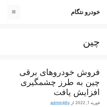
رش
ه
خودرو نتگام
فهرست
حتوا
چین
فروش خودروهای برقی
چین به طرز چشمگیری
افزایش یافت
فوریه 1, 2022
از
admin46y