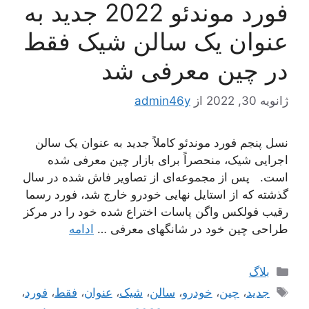
فورد موندئو 2022 جدید به
عنوان یک سالن شیک فقط
در چین معرفی شد
ژانویه 30, 2022
از
admin46y
نسل پنجم فورد موندئو کاملاً جدید به عنوان یک سالن
اجرایی شیک، منحصراً برای بازار چین معرفی شده
است. پس از مجموعه‌ای از تصاویر فاش شده در سال
گذشته که از استایل نهایی خودرو خارج شد، فورد رسما
رقیب فولکس واگن پاسات اختراع شده خود را در مرکز
طراحی چین خود در شانگهای معرفی …
ادامه
دسته‌ها
بلاگ
برچسب‌ها
جدید
،
چین
،
خودرو
،
سالن
،
شیک
،
عنوان
،
فقط
،
فورد
،