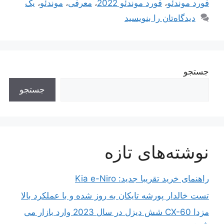
فورد موندئو
،
فورد موندئو 2022
،
معرفی
،
موندئو
،
یک
دیدگاه‌تان را بنویسید
جستجو
جستجو
نوشته‌های تازه
راهنمای خرید تقریبا جدید: Kia e-Niro
تست خالدار پورشه تایکان به روز شده و با عملکرد بالا
مزدا CX-60 شش دیزل در سال 2023 وارد بازار می