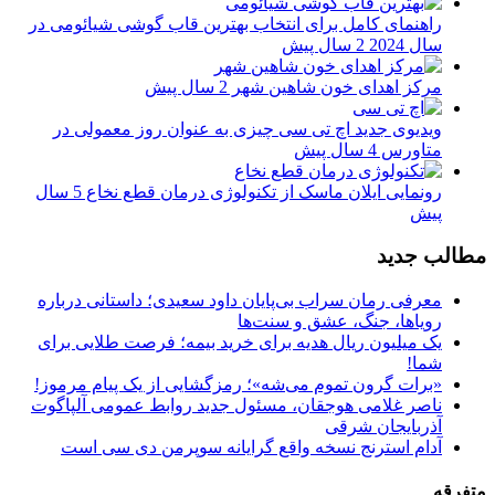
راهنمای کامل برای انتخاب بهترین قاب گوشی شیائومی در
سال 2024
2 سال پیش
مرکز اهدای خون شاهین شهر
2 سال پیش
ویدیوی جدید اچ تی سی چیزی به عنوان روز معمولی در
متاورس
4 سال پیش
رونمایی ایلان ماسک از تکنولوژی درمان قطع نخاع
5 سال
پیش
مطالب جدید
معرفی رمان سراب بی‌پایان داود سعیدی؛ داستانی درباره
رویاها، جنگ، عشق و سنت‌ها
یک میلیون ریال هدیه برای خرید بیمه؛ فرصت طلایی برای
شما!
«برات گرون تموم می‌شه»؛ رمزگشایی از یک پیام مرموز!
ناصر غلامی هوجقان، مسئول جدید روابط عمومی آلپاگوت
آذربایجان شرقی
آدام استرنج نسخه واقع گرایانه سوپرمن دی سی است
متفرقه