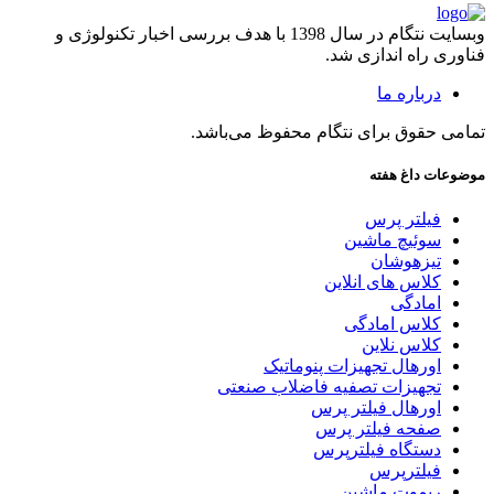
وبسایت نتگام در سال 1398 با هدف بررسی اخبار تکنولوژی و
فناوری راه اندازی شد.
درباره ما
تمامی حقوق برای نتگام محفوظ می‌باشد.
موضوعات داغ هفته
فیلتر پرس
سوئیچ ماشین
تیزهوشان
کلاس های انلاین
امادگی
کلاس امادگی
کلاس نلاین
اورهال تجهیزات پنوماتیک
تجهیزات تصفیه فاضلاب صنعتی
اورهال فیلتر پرس
صفحه فیلتر پرس
دستگاه فیلترپرس
فیلترپرس
ریموت ماشین