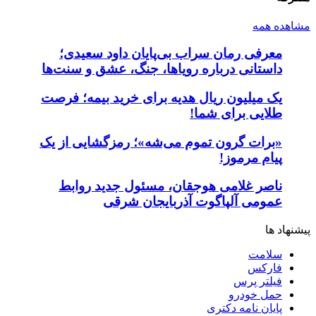
مشاهده همه
معرفی رمان سراب بی‌پایان داود سعیدی؛
داستانی درباره رویاها، جنگ، عشق و سنت‌ها
یک میلیون ریال هدیه برای خرید بیمه؛ فرصت
طلایی برای شما!
«برات گرون تموم می‌شه»؛ رمزگشایی از یک
پیام مرموز!
ناصر غلامی هوجقان، مسئول جدید روابط
عمومی آلپاگوت آذربایجان شرقی
پیشنهاد ها
سلامت
فارکس
فیلتر پرس
حمل خودرو
پایان نامه دکتری