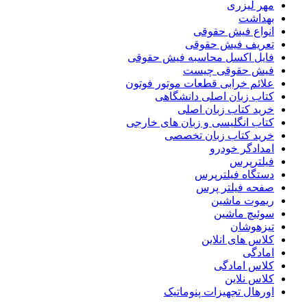
مهر لیزری
بهداشت
انواع فیش حقوقی
تعریف فیش حقوقی
فایل اکسل محاسبه فیش حقوقی
فیش حقوقی چیست
علائم خرابی قطعات موتور فوتون
کتاب زبان اصلی دانشگاهی
خرید کتاب زبان اصلی
کتاب انگلیسی و زبان های خارجی
خرید کتاب زبان تخصصی
امدادگر خودرو
فیلترپرس
دستگاه فیلترپرس
صفحه فیلتر پرس
ریموت ماشین
سوئیچ ماشین
تیزهوشان
کلاس های انلاین
امادگی
کلاس امادگی
کلاس نلاین
اورهال تجهیزات پنوماتیک