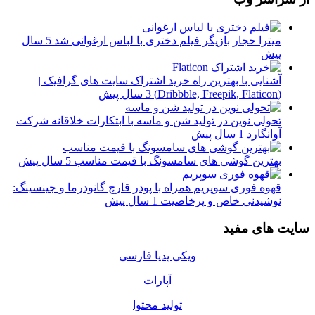
میترا حجار بازیگر فیلم دختری با لباس ارغوانی شد
5 سال
پیش
آشنایی با بهترین راه خرید اشتراک سایت های گرافیک |
(Dribbble, Freepik, Flaticon)
3 سال پیش
تحولی نوین در تولید شن و ماسه با ابتکارات خلاقانه شرکت
آوانگارد
1 سال پیش
بهترین گوشی های سامسونگ با قیمت مناسب
5 سال پیش
قهوه فوری سوپریم همراه با پودر قارچ گانودرما و جینسینگ:
نوشیدنی خاص و پرخاصیت
1 سال پیش
سایت های مفید
ویکی پدیا فارسی
آپارات
تولید محتوا