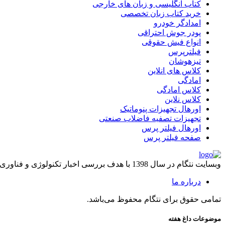
کتاب انگلیسی و زبان های خارجی
خرید کتاب زبان تخصصی
امدادگر خودرو
پودر جوش احتراقی
انواع فیش حقوقی
فیلترپرس
تیزهوشان
کلاس های انلاین
امادگی
کلاس امادگی
کلاس نلاین
اورهال تجهیزات پنوماتیک
تجهیزات تصفیه فاضلاب صنعتی
اورهال فیلتر پرس
صفحه فیلتر پرس
وبسایت نتگام در سال 1398 با هدف بررسی اخبار تکنولوژی و فناوری راه اندازی شد.
درباره ما
تمامی حقوق برای نتگام محفوظ می‌باشد.
موضوعات داغ هفته