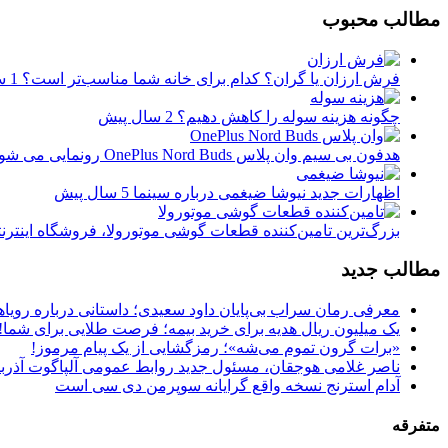
مطالب محبوب
فرش ارزان یا گران؟ کدام برای خانه شما مناسب‌تر است؟
1 سال پیش
چگونه هزینه سوله را کاهش دهیم؟
2 سال پیش
هدفون بی سیم وان پلاس OnePlus Nord Buds رونمایی می شود
اظهارات جدید نیوشا ضیغمی درباره سینما
5 سال پیش
بزرگ‌ترین تامین‌کننده قطعات گوشی موتورولا، فروشگاه اینترن
مطالب جدید
معرفی رمان سراب بی‌پایان داود سعیدی؛ داستانی درباره رویا
یک میلیون ریال هدیه برای خرید بیمه؛ فرصت طلایی برای شما!
«برات گرون تموم می‌شه»؛ رمزگشایی از یک پیام مرموز!
ناصر غلامی هوجقان، مسئول جدید روابط عمومی آلپاگوت آذرب
آدام استرنج نسخه واقع گرایانه سوپرمن دی سی است
متفرقه