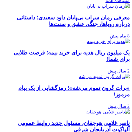
مشاهده همه
معرفی رمان سراب بی‌پایان داود سعیدی؛ داستانی
درباره رویاها، جنگ، عشق و سنت‌ها
8 ماه پیش
یک میلیون ریال هدیه برای خرید بیمه؛ فرصت طلایی
برای شما!
2 سال پیش
«برات گرون تموم می‌شه»؛ رمزگشایی از یک پیام
مرموز!
2 سال پیش
ناصر غلامی هوجقان، مسئول جدید روابط عمومی
آلپاگوت آذربایجان شرقی