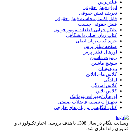
فیلترپرس
انواع فیش حقوقی
تعریف فیش حقوقی
فایل اکسل محاسبه فیش حقوقی
فیش حقوقی چیست
علائم خرابی قطعات موتور فوتون
کتاب زبان اصلی دانشگاهی
خرید کتاب زبان اصلی
صفحه فیلتر پرس
اورهال فیلتر پرس
ریموت ماشین
سوئیچ ماشین
تیزهوشان
کلاس های انلاین
امادگی
کلاس امادگی
کلاس نلاین
اورهال تجهیزات پنوماتیک
تجهیزات تصفیه فاضلاب صنعتی
کتاب انگلیسی و زبان های خارجی
وبسایت نتگام در سال 1398 با هدف بررسی اخبار تکنولوژی و
فناوری راه اندازی شد.