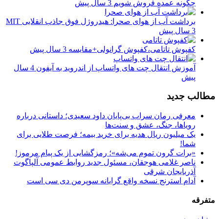
چگونه عمده فروش شویم
3 سال پیش
برداشت آب از هوای صحرا: هیدروژل فوق جاذب انقلابی MIT
3 سال پیش
کفپوش تاتامی،کفپوش گرانولی+مقایسه
3 سال پیش
آموزش انتقال چت های واتساپ از اندروید به آیفون
4 سال
پیش
مطالب جدید
معرفی رمان سراب بی‌پایان داود سعیدی؛ داستانی درباره
رویاها، جنگ، عشق و سنت‌ها
یک میلیون ریال هدیه برای خرید بیمه؛ فرصت طلایی برای
شما!
«برات گرون تموم می‌شه»؛ رمزگشایی از یک پیام مرموز!
ناصر غلامی هوجقان، مسئول جدید روابط عمومی آلپاگوت
آذربایجان شرقی
آدام استرنج نسخه واقع گرایانه سوپرمن دی سی است
متفرقه