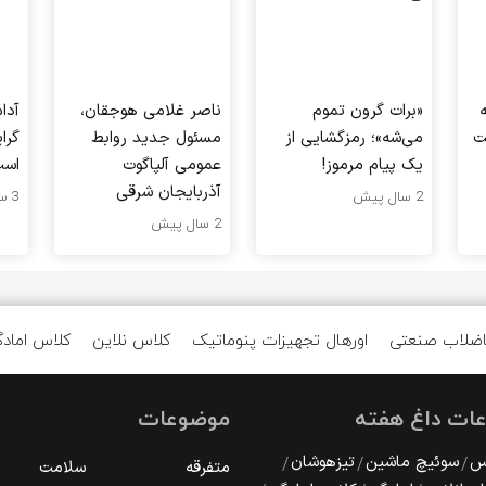
«برات گرون تموم
ناصر غلامی هوجقان،
آدا
ت
می‌شه»؛ رمزگشایی از
مسئول جدید روابط
گرا
یک پیام مرموز!
عمومی آلپاگوت
اس
آذربایجان شرقی
2 سال پیش
3 سال پیش
2 سال پیش
اضلاب صنعتی
اورهال تجهیزات پنوماتیک
کلاس نلاین
کلاس امادگ
ات داغ هفته
موضوعات
رس
سوئیچ ماشین
تیزهوشان
متفرقه
سلامت