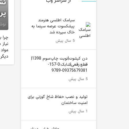
از سراسر وب
نش
پر
سیامک اطلسی هنرمند
نوش
پیشکسوت عرصه سینما به
خاک سپرده شد
چرا ب
5 سال پیش
نیاز 
مواد 
دیگر.
دن کیشوت|نوبت چاپ:سوم 1398|
قطع:رقعی|شابک:0-157-
09375679381-9789
5 سال پیش
تولید و نصب حفاظ شاخ گوزنی برای
امنیت ساختمان
1 سال پیش