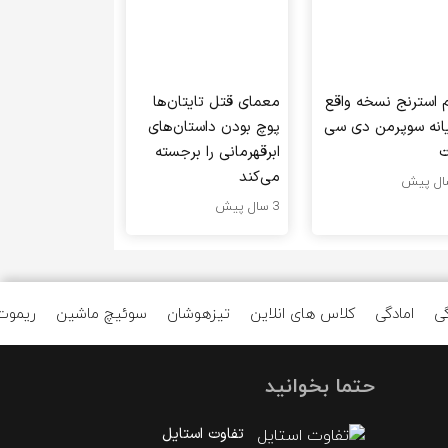
م استرنج نسخه واقع
معمای قتل تایتان‌ها
یانه سوپرمن دی سی
پوچ بودن داستان‌های
ت
ابرقهرمانی را برجسته
می‌کند
3 سال پیش
ی
امادگی
کلاس های انلاین
تیزهوشان
سوئیچ ماشین
ریموت
حتما بخوانید
تفاوت استایل