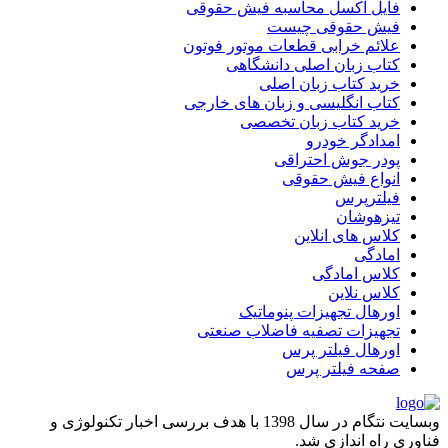
فایل اکسل محاسبه فیش حقوقی
فیش حقوقی چیست
علائم خرابی قطعات موتور فوتون
کتاب زبان اصلی دانشگاهی
خرید کتاب زبان اصلی
کتاب انگلیسی و زبان های خارجی
خرید کتاب زبان تخصصی
امدادگر خودرو
پودر جوش احتراقی
انواع فیش حقوقی
فیلترپرس
تیزهوشان
کلاس های انلاین
امادگی
کلاس امادگی
کلاس نلاین
اورهال تجهیزات پنوماتیک
تجهیزات تصفیه فاضلاب صنعتی
اورهال فیلتر پرس
صفحه فیلتر پرس
وبسایت نتگام در سال 1398 با هدف بررسی اخبار تکنولوژی و
فناوری راه اندازی شد.