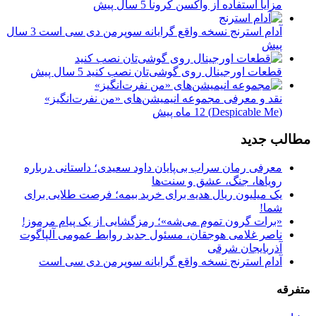
مزایا استفاده از واکسن کرونا
5 سال پیش
آدام استرنج نسخه واقع گرایانه سوپرمن دی سی است
3 سال
پیش
قطعات اورجینال روی گوشی‌تان نصب کنید
5 سال پیش
نقد و معرفی مجموعه انیمیشن‌های «من نفرت‌انگیز»
(Despicable Me)
12 ماه پیش
مطالب جدید
معرفی رمان سراب بی‌پایان داود سعیدی؛ داستانی درباره
رویاها، جنگ، عشق و سنت‌ها
یک میلیون ریال هدیه برای خرید بیمه؛ فرصت طلایی برای
شما!
«برات گرون تموم می‌شه»؛ رمزگشایی از یک پیام مرموز!
ناصر غلامی هوجقان، مسئول جدید روابط عمومی آلپاگوت
آذربایجان شرقی
آدام استرنج نسخه واقع گرایانه سوپرمن دی سی است
متفرقه