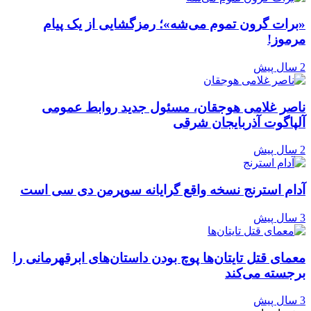
«برات گرون تموم می‌شه»؛ رمزگشایی از یک پیام
مرموز!
2 سال پیش
ناصر غلامی هوجقان، مسئول جدید روابط عمومی
آلپاگوت آذربایجان شرقی
2 سال پیش
آدام استرنج نسخه واقع گرایانه سوپرمن دی سی است
3 سال پیش
معمای قتل تایتان‌ها پوچ بودن داستان‌های ابرقهرمانی را
برجسته می‌کند
3 سال پیش