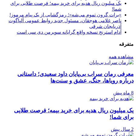
یک میلیون ریال هدیه برای خرید بیمه؛ فرصت طلایی برای
شما!
«برات گرون تموم می‌شه»؛ رمزگشایی از یک پیام مرموز!
ناصر غلامی هوجقان، مسئول جدید روابط عمومی آلپاگوت
آذربایجان شرقی
آدام استرنج نسخه واقع گرایانه سوپرمن دی سی است
متفرقه
مشاهده همه
معرفی رمان سراب بی‌پایان داود سعیدی؛ داستانی
درباره رویاها، جنگ، عشق و سنت‌ها
8 ماه پیش
یک میلیون ریال هدیه برای خرید بیمه؛ فرصت طلایی
برای شما!
2 سال پیش