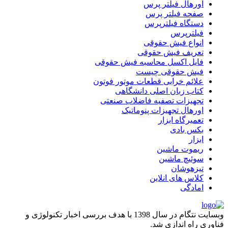
اورهال فیلتر پرس
صفحه فیلتر پرس
دستگاه فیلترپرس
فیلترپرس
انواع فیش حقوقی
تعریف فیش حقوقی
فایل اکسل محاسبه فیش حقوقی
فیش حقوقی چیست
علائم خرابی قطعات موتور فوتون
کتاب زبان اصلی دانشگاهی
تجهیزات تصفیه فاضلاب صنعتی
اورهال تجهیزات پنوماتیک
تعمیرگاه ابزار
بکس بادی
ابزار
ریموت ماشین
سوئیچ ماشین
تیزهوشان
کلاس های انلاین
امادگی
وبسایت نتگام در سال 1398 با هدف بررسی اخبار تکنولوژی و
فناوری راه اندازی شد.