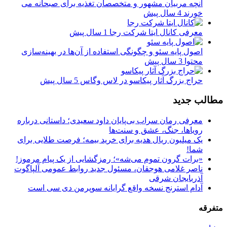
آنچه مربیان مشهور و متخصصان تغذیه برای صبحانه می
خورند
4 سال پیش
معرفی کانال ایتا شرکت رجا
1 سال پیش
اصول پایه سئو و چگونگی استفاده از آن‌ها در بهینه‌سازی
محتوا
3 سال پیش
حراج بزرگ آثار پیکاسو در لاس وگاس
5 سال پیش
مطالب جدید
معرفی رمان سراب بی‌پایان داود سعیدی؛ داستانی درباره
رویاها، جنگ، عشق و سنت‌ها
یک میلیون ریال هدیه برای خرید بیمه؛ فرصت طلایی برای
شما!
«برات گرون تموم می‌شه»؛ رمزگشایی از یک پیام مرموز!
ناصر غلامی هوجقان، مسئول جدید روابط عمومی آلپاگوت
آذربایجان شرقی
آدام استرنج نسخه واقع گرایانه سوپرمن دی سی است
متفرقه