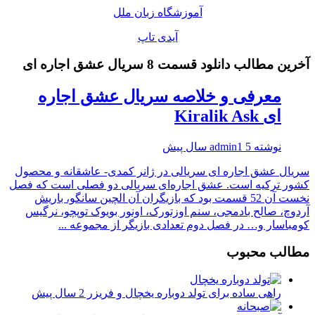
آموزشگاه زبان ملل
آیدی تاپ
آخرین مطالب دانلود قسمت 8 سریال عشق اجاره ای
معرفی و خلاصه سریال عشق اجاره
ای Kiralik Ask
نوشته
5 سال پیش
admin1
سریال عشق اجاره ای سریالی در ژانر کمدی- عاشقانه و محصول
کشور ترکیه است. عشق اجاره‌ای سریالی دو فصلی است که فصل
نخست آن 52 قسمت بود که بازیگران آن الچین سانگو، باریش
آردوچ، صالح بادمجی، سنم اوزتورک، اونور بویوک توپچو، نرگیس
کومباسار و… در فصل دوم تعدادی بازیگر از مجموعه ...
مطالب محبوب
راهی ساده برای تولد دوباره یخچال و فریزر
2 سال پیش