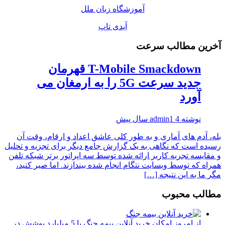
آموزشگاه زبان ملل
آیدی تاپ
آخرین مطالب سرعت
T-Mobile Smackdown قهرمان
جدید سرعت 5G را به ارمغان می
آورد
نوشته
4 سال پیش
admin1
بله، آدم های آماری و به طور کلی عاشق اعداد و ارقام، وقت آن
رسیده است که نگاهی به یک گزارش جامع دیگر برای تجزیه و تحلیل
و مقایسه تجربه کاربر ارائه شده توسط سه اپراتور برتر شبکه تلفن
همراه که توسط وبسایت نتگام انجام شده بیندازند. اما صبر کنید،
مگر ما به این نتیجه […]
مطالب محبوب
از امروز امکان خرید آنلاین بیمه جنگ با 5 میلیارد پوشش در