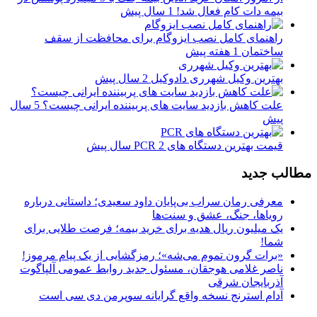
بیمه دات کام فعال شد!
1 سال پیش
راهنمای کامل نصب ایزوگام برای محافظت از سقف
ساختمان
1 هفته پیش
بهترین وکیل شهرری دادوکیل
2 سال پیش
علت کاهش بازدید سایت های پربیننده ایرانی چیست؟
5 سال
پیش
قیمت بهترین دستگاه های PCR
2 سال پیش
مطالب جدید
معرفی رمان سراب بی‌پایان داود سعیدی؛ داستانی درباره
رویاها، جنگ، عشق و سنت‌ها
یک میلیون ریال هدیه برای خرید بیمه؛ فرصت طلایی برای
شما!
«برات گرون تموم می‌شه»؛ رمزگشایی از یک پیام مرموز!
ناصر غلامی هوجقان، مسئول جدید روابط عمومی آلپاگوت
آذربایجان شرقی
آدام استرنج نسخه واقع گرایانه سوپرمن دی سی است