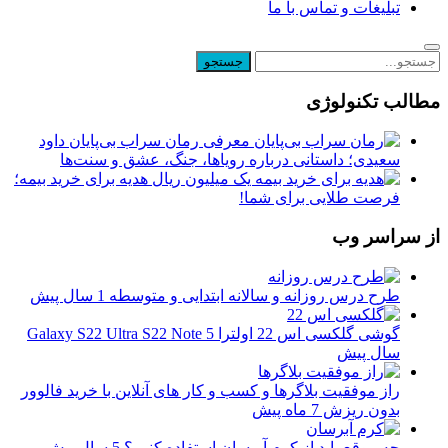
تبلیغات و تماس با ما
مطالب تکنولوژی
معرفی رمان سراب بی‌پایان داود
سعیدی؛ داستانی درباره رویاها، جنگ، عشق و سنت‌ها
یک میلیون ریال هدیه برای خرید بیمه؛
فرصت طلایی برای شما!
از سراسر وب
طرح درس روزانه و سالانه ابتدایی و متوسطه
1 سال پیش
گوشی گلکسی اس 22 اولترا Galaxy S22 Ultra S22 Note
5
سال پیش
راز موفقیت بلاگرها و کسب‌ و کار های آنلاین با خرید فالوور
بدون ریزش
7 ماه پیش
چه موقع باید از کرم آبرسان استفاده کنیم؟
5 سال پیش