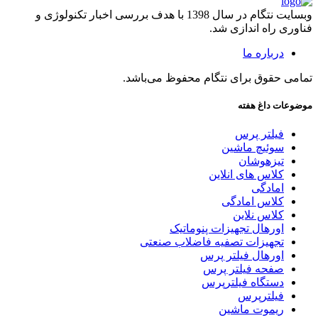
وبسایت نتگام در سال 1398 با هدف بررسی اخبار تکنولوژی و
فناوری راه اندازی شد.
درباره ما
تمامی حقوق برای نتگام محفوظ می‌باشد.
موضوعات داغ هفته
فیلتر پرس
سوئیچ ماشین
تیزهوشان
کلاس های انلاین
امادگی
کلاس امادگی
کلاس نلاین
اورهال تجهیزات پنوماتیک
تجهیزات تصفیه فاضلاب صنعتی
اورهال فیلتر پرس
صفحه فیلتر پرس
دستگاه فیلترپرس
فیلترپرس
ریموت ماشین