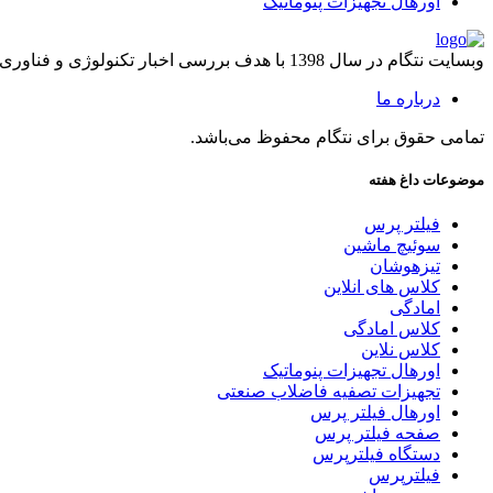
اورهال تجهیزات پنوماتیک
وبسایت نتگام در سال 1398 با هدف بررسی اخبار تکنولوژی و فناوری راه اندازی شد.
درباره ما
تمامی حقوق برای نتگام محفوظ می‌باشد.
موضوعات داغ هفته
فیلتر پرس
سوئیچ ماشین
تیزهوشان
کلاس های انلاین
امادگی
کلاس امادگی
کلاس نلاین
اورهال تجهیزات پنوماتیک
تجهیزات تصفیه فاضلاب صنعتی
اورهال فیلتر پرس
صفحه فیلتر پرس
دستگاه فیلترپرس
فیلترپرس