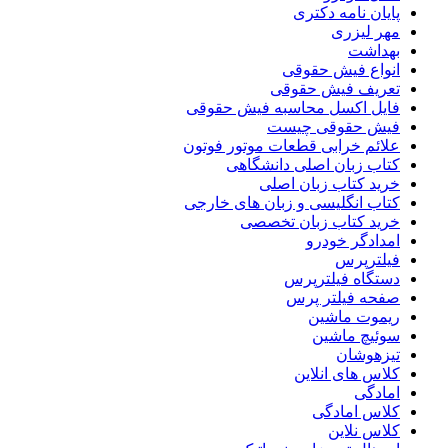
پایان نامه دکتری
مهر لیزری
بهداشت
انواع فیش حقوقی
تعریف فیش حقوقی
فایل اکسل محاسبه فیش حقوقی
فیش حقوقی چیست
علائم خرابی قطعات موتور فوتون
کتاب زبان اصلی دانشگاهی
خرید کتاب زبان اصلی
کتاب انگلیسی و زبان های خارجی
خرید کتاب زبان تخصصی
امدادگر خودرو
فیلترپرس
دستگاه فیلترپرس
صفحه فیلتر پرس
ریموت ماشین
سوئیچ ماشین
تیزهوشان
کلاس های انلاین
امادگی
کلاس امادگی
کلاس نلاین