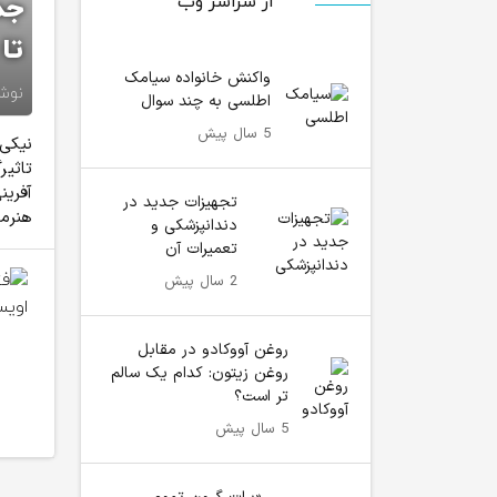
از سراسر وب
جد
تا
واکنش خانواده سیامک
نوش
اطلسی به چند سوال
5 سال پیش
تاثیر
آفرین
تجهیزات جدید در
هنرمن
دندانپزشکی و
تعمیرات آن
2 سال پیش
روغن آووکادو در مقابل
روغن زیتون: کدام یک سالم
تر است؟
5 سال پیش