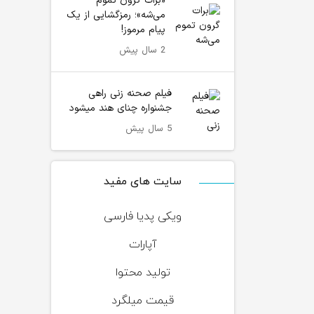
«برات گرون تموم
می‌شه»؛ رمزگشایی از یک
پیام مرموز!
2 سال پیش
فیلم صحنه زنی راهی
جشنواره چنای هند میشود
5 سال پیش
سایت های مفید
ویکی پدیا فارسی
آپارات
تولید محتوا
قیمت میلگرد