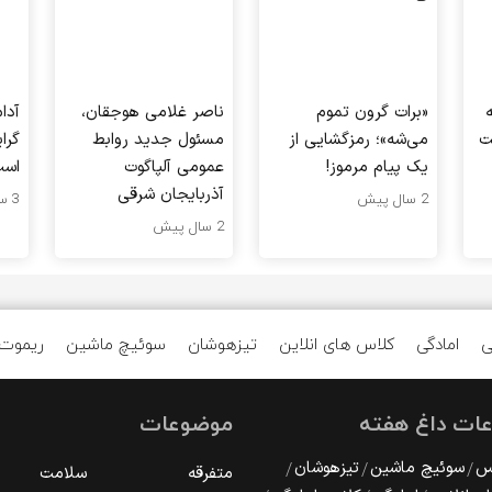
«برات گرون تموم
ناصر غلامی هوجقان،
آدا
ت
می‌شه»؛ رمزگشایی از
مسئول جدید روابط
گرا
یک پیام مرموز!
عمومی آلپاگوت
اس
آذربایجان شرقی
2 سال پیش
3 سال پیش
2 سال پیش
ی
امادگی
کلاس های انلاین
تیزهوشان
سوئیچ ماشین
ریموت
ات داغ هفته
موضوعات
رس
سوئیچ ماشین
تیزهوشان
متفرقه
سلامت