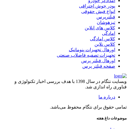
امدادگر خودرو
پودر جوش احتراقی
انواع فیش حقوقی
فیلترپرس
تیزهوشان
کلاس های انلاین
امادگی
کلاس امادگی
کلاس نلاین
اورهال تجهیزات پنوماتیک
تجهیزات تصفیه فاضلاب صنعتی
اورهال فیلتر پرس
صفحه فیلتر پرس
وبسایت نتگام در سال 1398 با هدف بررسی اخبار تکنولوژی و
فناوری راه اندازی شد.
درباره ما
تمامی حقوق برای نتگام محفوظ می‌باشد.
موضوعات داغ هفته