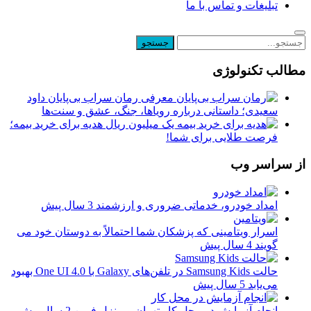
تبلیغات و تماس با ما
مطالب تکنولوژی
معرفی رمان سراب بی‌پایان داود
سعیدی؛ داستانی درباره رویاها، جنگ، عشق و سنت‌ها
یک میلیون ریال هدیه برای خرید بیمه؛
فرصت طلایی برای شما!
از سراسر وب
امداد خودرو، خدماتی ضروری و ارزشمند
3 سال پیش
اسرار ویتامینی که پزشکان شما احتمالاً به دوستان خود می
گویند
4 سال پیش
حالت Samsung Kids در تلفن‌های Galaxy با One UI 4.0 بهبود
می‌یابد
5 سال پیش
انجام آزمایش در محل کار تهران و منزل فرین
2 سال پیش