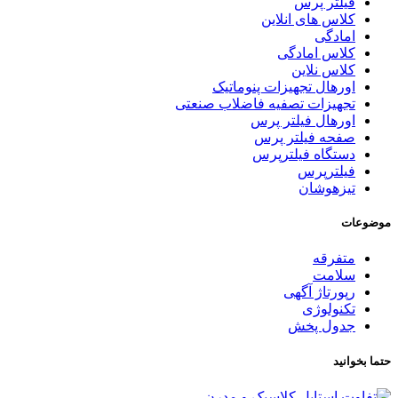
فیلتر پرس
کلاس های انلاین
امادگی
کلاس امادگی
کلاس نلاین
اورهال تجهیزات پنوماتیک
تجهیزات تصفیه فاضلاب صنعتی
اورهال فیلتر پرس
صفحه فیلتر پرس
دستگاه فیلترپرس
فیلترپرس
تیزهوشان
موضوعات
متفرقه
سلامت
رپورتاژ آگهی
تکنولوژی
جدول پخش
حتما بخوانید