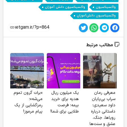
,
,
واکسیناسیون
واکسیناسیون دانش‌ آموزان
واکسیناسیون دانش‌آموزان
مطالب مرتبط
معرفی رمان
یک میلیون ریال
«برات گرون تموم
ناص
سراب بی‌پایان
هدیه برای خرید
می‌شه»؛
هوج
داود سعیدی؛
بیمه؛ فرصت
رمزگشایی از یک
جدی
داستانی درباره
طلایی برای شما!
پیام مرموز!
عموم
رویاها، جنگ،
آذرب
عشق و سنت‌ها