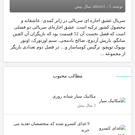
نوشته
5 سال پیش
admin1
سریال عشق اجاره ای سریالی در ژانر کمدی- عاشقانه و
محصول کشور ترکیه است. عشق اجاره‌ای سریالی دو فصلی
است که فصل نخست آن 52 قسمت بود که بازیگران آن الچین
سانگو، باریش آردوچ، صالح بادمجی، سنم اوزتورک، اونور
بویوک توپچو، نرگیس کومباسار و… در فصل دوم تعدادی بازیگر
از مجموعه ...
مطالب محبوب
مکانیک سیار شبانه روزی
2 سال پیش
9 غذای کنسرو شده که متخصصان تغذیه می
خرند