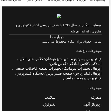
وبسایت نتگام در سال 1398 با هدف بررسی اخبار تکنولوژی و
ناوری راه اندازی شد.
درباره ما
مامی حقوق برای نتگام محفوظ می‌باشد.
وضوعات داغ هفته
یلتر پرس
سوئیچ ماشین
تیزهوشان
کلاس های انلاین
مادگی
کلاس امادگی
کلاس نلاین
ورهال تجهیزات پنوماتیک
تجهیزات تصفیه فاضلاب صنعتی
ورهال فیلتر پرس
صفحه فیلتر پرس
دستگاه فیلترپرس
یلترپرس
ریموت ماشین
وضوعات
تفرقه
سلامت
پورتاژ آگهی
تکنولوژی