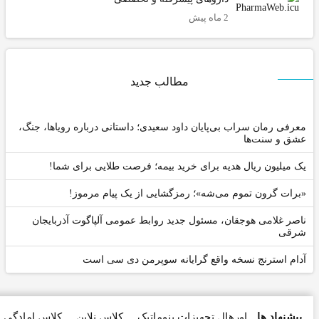
2 ماه پیش
مطالب جدید
ی رمان سراب بی‌پایان داود سعیدی؛ داستانی درباره رویاها، جنگ،
و سنت‌ها
یلیون ریال هدیه برای خرید بیمه؛ فرصت طلایی برای شما!
ت گرون تموم می‌شه»؛ رمزگشایی از یک پیام مرموز!
 غلامی هوجقان، مسئول جدید روابط عمومی آلپاگوت آذربایجان
ی
 استرنج نسخه واقع گرایانه سوپرمن دی سی است
نهاد ها
اورهال تجهیزات پنوماتیک
کلاس نلاین
کلاس امادگی
اماد