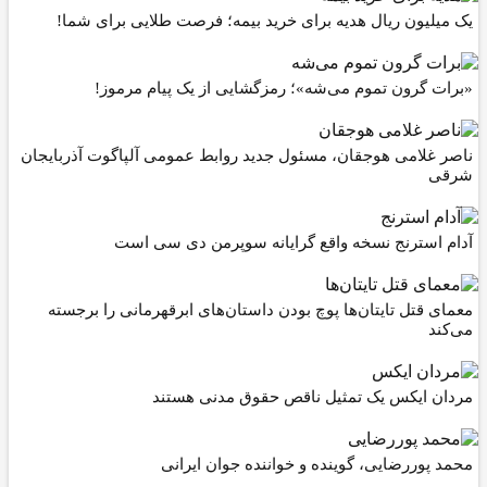
لیون ریال هدیه برای خرید بیمه؛ فرصت طلایی برای شما!
 گرون تموم می‌شه»؛ رمزگشایی از یک پیام مرموز!
 غلامی هوجقان، مسئول جدید روابط عمومی آلپاگوت آذربایجان
ی
 استرنج نسخه واقع گرایانه سوپرمن دی سی است
 قتل تایتان‌ها پوچ بودن داستان‌های ابرقهرمانی را برجسته
د
ن ایکس یک تمثیل ناقص حقوق مدنی هستند
پوررضایی، گوینده و خواننده جوان ایرانی