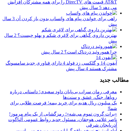
AT&T قیمت های DirecTV را برای همه مشترکان افزایش
می دهد
5 سال پیش
راهی برای خواندن پیام های واتساپ بدون باز کردن آن
3 سال
پیش
بهترین داروی گیاهی برای لاغری شکم و پهلو چیست؟
2 سال
پیش
چرا هموروئید دردناک است؟
2 سال پیش
آیفون 14 و گلکسی زد فولد 4 دارای فناوری جدید سامسونگ
مشترک هستند
4 سال پیش
مطالب جدید
معرفی رمان سراب بی‌پایان داود سعیدی؛ داستانی درباره
رویاها، جنگ، عشق و سنت‌ها
یک میلیون ریال هدیه برای خرید بیمه؛ فرصت طلایی برای
شما!
«برات گرون تموم می‌شه»؛ رمزگشایی از یک پیام مرموز!
ناصر غلامی هوجقان، مسئول جدید روابط عمومی آلپاگوت
آذربایجان شرقی
آدام استرنج نسخه واقع گرایانه سوپرمن دی سی است