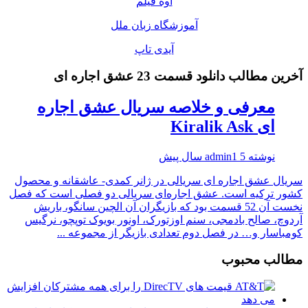
اوه فیلم
آموزشگاه زبان ملل
آیدی تاپ
آخرین مطالب دانلود قسمت 23 عشق اجاره ای
معرفی و خلاصه سریال عشق اجاره
ای Kiralik Ask
نوشته
5 سال پیش
admin1
سریال عشق اجاره ای سریالی در ژانر کمدی- عاشقانه و محصول
کشور ترکیه است. عشق اجاره‌ای سریالی دو فصلی است که فصل
نخست آن 52 قسمت بود که بازیگران آن الچین سانگو، باریش
آردوچ، صالح بادمجی، سنم اوزتورک، اونور بویوک توپچو، نرگیس
کومباسار و… در فصل دوم تعدادی بازیگر از مجموعه ...
مطالب محبوب