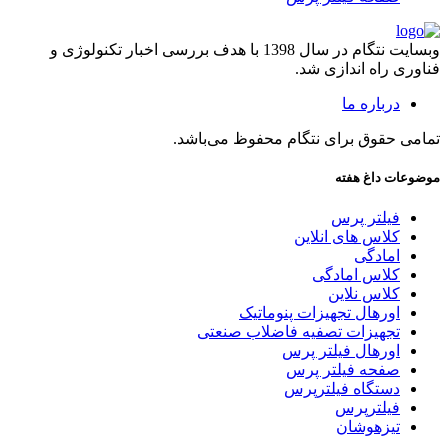
وبسایت نتگام در سال 1398 با هدف بررسی اخبار تکنولوژی و
فناوری راه اندازی شد.
درباره ما
تمامی حقوق برای نتگام محفوظ می‌باشد.
موضوعات داغ هفته
فیلتر پرس
کلاس های انلاین
امادگی
کلاس امادگی
کلاس نلاین
اورهال تجهیزات پنوماتیک
تجهیزات تصفیه فاضلاب صنعتی
اورهال فیلتر پرس
صفحه فیلتر پرس
دستگاه فیلترپرس
فیلترپرس
تیزهوشان