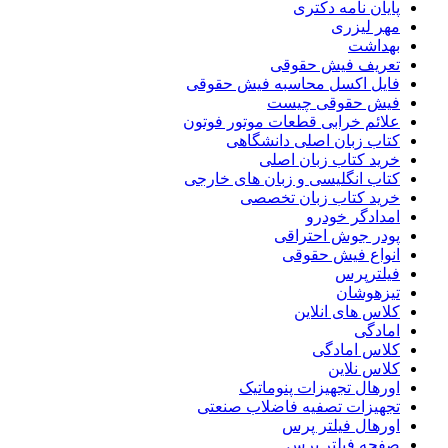
پایان نامه دکتری
مهر لیزری
بهداشت
تعریف فیش حقوقی
فایل اکسل محاسبه فیش حقوقی
فیش حقوقی چیست
علائم خرابی قطعات موتور فوتون
کتاب زبان اصلی دانشگاهی
خرید کتاب زبان اصلی
کتاب انگلیسی و زبان های خارجی
خرید کتاب زبان تخصصی
امدادگر خودرو
پودر جوش احتراقی
انواع فیش حقوقی
فیلترپرس
تیزهوشان
کلاس های انلاین
امادگی
کلاس امادگی
کلاس نلاین
اورهال تجهیزات پنوماتیک
تجهیزات تصفیه فاضلاب صنعتی
اورهال فیلتر پرس
صفحه فیلتر پرس