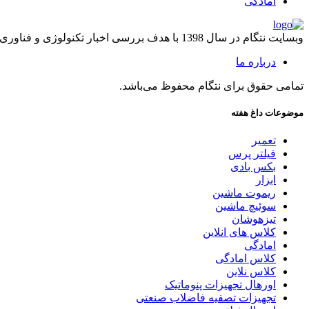
امادگی
وبسایت نتگام در سال 1398 با هدف بررسی اخبار تکنولوژی و فناوری راه اندازی شد.
درباره ما
تمامی حقوق برای نتگام محفوظ می‌باشد.
موضوعات داغ هفته
تعمیر
فیلتر پرس
بکس بادی
ابزار
ریموت ماشین
سوئیچ ماشین
تیزهوشان
کلاس های انلاین
امادگی
کلاس امادگی
کلاس نلاین
اورهال تجهیزات پنوماتیک
تجهیزات تصفیه فاضلاب صنعتی