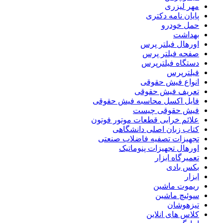
مهر لیزری
پایان نامه دکتری
حمل خودرو
بهداشت
اورهال فیلتر پرس
صفحه فیلتر پرس
دستگاه فیلترپرس
فیلترپرس
انواع فیش حقوقی
تعریف فیش حقوقی
فایل اکسل محاسبه فیش حقوقی
فیش حقوقی چیست
علائم خرابی قطعات موتور فوتون
کتاب زبان اصلی دانشگاهی
تجهیزات تصفیه فاضلاب صنعتی
اورهال تجهیزات پنوماتیک
تعمیرگاه ابزار
بکس بادی
ابزار
ریموت ماشین
سوئیچ ماشین
تیزهوشان
کلاس های انلاین