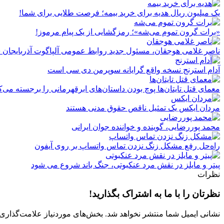
یک میلیون ریال هدیه برای خرید بیمه؛ فرصت طلایی برای شما!
«برات گرون تموم می‌شه»؛ رمزگشایی از یک پیام مرموز!
ناصر غلامی هوجقان، مسئول جدید روابط عمومی آلپاگوت آذربایجان
آدام استرنج نسخه واقع گرایانه سوپرمن دی سی است
معمای قتل تایتان‌ها پوچ بودن داستان‌های ابرقهرمانی را برجسته می‌ک
مردان ایکس یک تمثیل ناقص حقوق مدنی هستند
محمد پوررضایی، گوینده و خواننده جوان ایرانی
راه‌حل رفع مشکل زنگ نزدن تماس واتساپ بر روی آیفون
پیتر و مایلز در نقش مرد عنکبوتی، جنگ باند شروع می شود
نظرات
نظرتان را با ما به اشتراک بگذارید!
نشانی ایمیل شما منتشر نخواهد شد.
بخش‌های موردنیاز علامت‌گذاری 