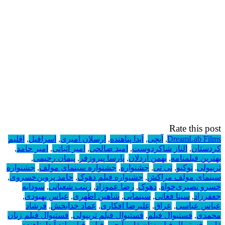
Rate this post
DreamLab Films
,
آیچی
,
آیدا پناهنده
,
ارسلان امیری
,
اسرافیل
,
اقلیم
کردستان
,
الناز شاکردوست
,
امید صالحی
,
امیر اثباتی
,
امیر حامد
,
بهترین فیلمنامه
,
بهمن اردلان
,
پارسا پیروزفر
,
پیمان رحیمی
,
تریپولی
,
توکیو
,
تی تی
,
جشنواره
,
جشنواره سینمای مولف
,
جشنواره
سینمای مولف مراکش
,
جشنواره فیلم دهوک
,
حامد پروین‌خسروی
,
خسرو نصیری‌خواه
,
دهوک
,
رضا عموزاد
,
زینب شعبانی
,
سودابه
جعفرزاد
,
سینا فغانی
,
سینمایی
,
شاهین اطهری
,
عباس بهبودی
,
عباس عباسی
,
عراق
,
علیرضا افکاری
,
عماد خدابخش
,
فرشاد
محمدی
,
فستیوال فیلم
,
فستیوال فیلم تریپولی
,
فستیوال فیلم زنان
ژاپن
,
فستیوال فیلم زنان ژاپن آیچی
,
فیلم
,
فیلم بلند آیدا پناهنده
,