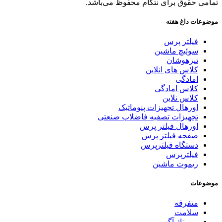
تمامی حقوق برای نتگام محفوظ می‌باشد.
موضوعات داغ هفته
فیلتر پرس
سوئیچ ماشین
تیزهوشان
کلاس های انلاین
امادگی
کلاس امادگی
کلاس نلاین
اورهال تجهیزات پنوماتیک
تجهیزات تصفیه فاضلاب صنعتی
اورهال فیلتر پرس
صفحه فیلتر پرس
دستگاه فیلترپرس
فیلترپرس
ریموت ماشین
موضوعات
متفرقه
سلامت
رپورتاژ آگهی