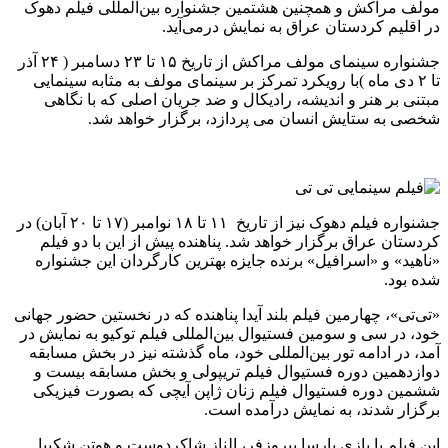
مولف مراکش و همچنین هشتمین جشنواره بین‌المللی فیلم دهوک
در اقلیم کردستان عراق به نمایش درمی‌آید.
جشنواره سینمای مولف مراکش از تاریخ ۱۵ تا ۲۳ دسامبر ( ۲۴ آذر
تا ۲ دی ماه )با رویکرد تمرکز بر سینمای مولف به مثابه سینمایی
مبتنی بر هنر و اندیشه، رادیکال و ضد جریان اصلی که با نگاهی
شخصی به ستایش انسان می پردازد،‌ برگزار خواهد شد.
جشنواره فیلم دهوک نیز از تاریخ ۱۱ تا ۱۸ نوامبر (۱۷ تا ۲۰ آبان) در
کردستان عراق برگزار خواهد شد. پناهنده پیش از این با دو فیلم
«ناهید» و «اسرافیل» برنده جایزه‌ بهترین کارگردان این جشنواره
شده بود.
«تی‌تی»، چهارمین فیلم بلند آیدا پناهنده که در نخستین حضور جهانی
خود، در سی و سومین فستیوال بین‌المللی فیلم توکیو به نمایش در
آمد، در ادامه تور بین‌المللی خود، ماه گذشته نیز در بخش مسابقه
دوازدهمین دوره فستیوال فیلم تریپولی و بخش مسابقه بیست و
ششمین دوره فستیوال فیلم زنان ژاپن آیچی که بصورت فیزیکی
برگزار شدند، به نمایش درآمده است.
این فیلم با بازی پارسا پیروزفر، الناز شاکردوست و هوتن شکیبا