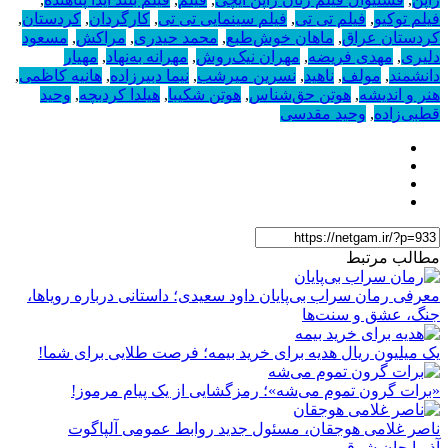
فیلم توکیو
,
فیلم تی تی
,
فیلم سینمایی تی تی
,
کارگردان
,
کردستان
,
کردستان عراق
,
ماهان خوش‌طبع
,
محمد حیدری
,
مراکش
,
مسعود
دلیری
,
مهدی فریضه
,
مهران نیک‌روش
,
مهرانه به‌نهاد
,
مهیار
دانشمند
,
مولف
,
ناهید
,
نسرین میرشب
,
نیما دبیرزاده
,
هانیه کاظمی
,
هنر و اندیشه
,
هوتن حق‌شناس
,
هوتن شکیبا
,
هیلدا کردبچه
,
وحید
قطبی‌زاده
,
وحید مقدسی
مطالب مرتبط
معرفی رمان سراب بی‌پایان داود سعیدی؛ داستانی درباره رویاها،
جنگ، عشق و سنت‌ها
یک میلیون ریال هدیه برای خرید بیمه؛ فرصت طلایی برای شما!
«برات گرون تموم می‌شه»؛ رمزگشایی از یک پیام مرموز!
ناصر غلامی هوجقان، مسئول جدید روابط عمومی آلپاگوت
آذربایجان شرقی