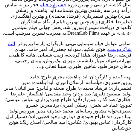
سال گذشته در سی و نهمین دوره
جشنواره فیلم
فجر نیز به نمایش
درآمد و در سه رشته‌ی بهترین فیلمنامه (آیدا پناهنده و ارسلان
امیری) بهترین فیلمبرداری (فرشاد محمدی) و بهترین آهنگسازی
(علیرضا افکاری) و همچنین بهترین فیلم از نگاه تماشاگران،
کاندیدای دریافت سیمرغ بلورین شد. پخش جهانی فیلم سینمایی
«تی‌تی» بر عهده DreamLab Films به مدیریت نسرین میرشب است.
اسامی عوامل فیلم سینمایی تی‌تی: بازیگران: پارسا پیروزفر،
الناز
شاکردوست
، هوتن شکیبا، سودابه جعفرزاد، امیر حامد، مهدی
فریضه، رضا عموزاد، هیلدا کردبچه، زینب شعبانی، هانیه کاظمی،
مهرانه به‌نهاد، مهیار دانشمند، مهران نیک‌روش، پیمان رحیمی،
ماهان خوش‌طبع، شاهین اطهری، سینا فغانی و…
تهیه کننده و کارگردان: آیدا پناهنده/ مجری طرح: حامد
پروین‌خسروی/ فیلمنامه: ارسلان امیری- آیدا پناهنده/ مدیر
فیلمبرداری: فرشاد محمدی/ طراح صحنه و لباس: امیر اثباتی/ مدیر
تولید: مسعود دلیری/ صدابردار: وحید مقدسی/ آهنگساز: علیرضا
افکاری/ صداگذار: بهمن اردلان/ طراح چهره‌پردازی: عباس عباسی/
تدوین: عماد خدابخش- ارسلان امیری/ برنامه‌ریز: خسرو
نصیری‌خواه/ مشاور رسانه‌ای: محمد حیدری/ مدیر امور پس‌تولید:
نیما دبیرزاده/ طراح جلوه‌های دیداری: وحید قطبی‌زاده/ دستیار اول
کارگردان: عباس بهبودی/ عکاس: امید صالحی/ اصلاح رنگ: هوتن
حق‌شناس