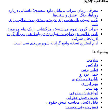
مطالب جدید
معرفی رمان سراب بی‌پایان داود سعیدی؛ داستانی درباره
رویاها، جنگ، عشق و سنت‌ها
یک میلیون ریال هدیه برای خرید بیمه؛ فرصت طلایی برای
شما!
«برات گرون تموم می‌شه»؛ رمزگشایی از یک پیام مرموز!
ناصر غلامی هوجقان، مسئول جدید روابط عمومی آلپاگوت
آذربایجان شرقی
آدام استرنج نسخه واقع گرایانه سوپرمن دی سی است
پیشنهاد ها
سلامت
فارکس
فیلتر پرس
حمل خودرو
پایان نامه دکتری
مهر لیزری
بهداشت
انواع فیش حقوقی
تعریف فیش حقوقی
فایل اکسل محاسبه فیش حقوقی
فیش حقوقی چیست