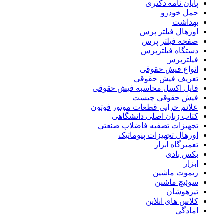
پایان نامه دکتری
حمل خودرو
بهداشت
اورهال فیلتر پرس
صفحه فیلتر پرس
دستگاه فیلترپرس
فیلترپرس
انواع فیش حقوقی
تعریف فیش حقوقی
فایل اکسل محاسبه فیش حقوقی
فیش حقوقی چیست
علائم خرابی قطعات موتور فوتون
کتاب زبان اصلی دانشگاهی
تجهیزات تصفیه فاضلاب صنعتی
اورهال تجهیزات پنوماتیک
تعمیرگاه ابزار
بکس بادی
ابزار
ریموت ماشین
سوئیچ ماشین
تیزهوشان
کلاس های انلاین
امادگی