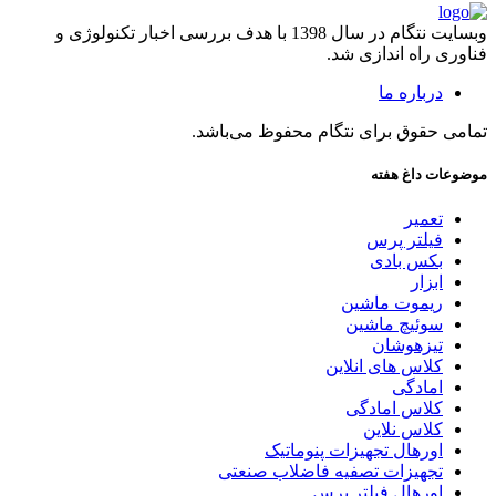
وبسایت نتگام در سال 1398 با هدف بررسی اخبار تکنولوژی و
فناوری راه اندازی شد.
درباره ما
تمامی حقوق برای نتگام محفوظ می‌باشد.
موضوعات داغ هفته
تعمیر
فیلتر پرس
بکس بادی
ابزار
ریموت ماشین
سوئیچ ماشین
تیزهوشان
کلاس های انلاین
امادگی
کلاس امادگی
کلاس نلاین
اورهال تجهیزات پنوماتیک
تجهیزات تصفیه فاضلاب صنعتی
اورهال فیلتر پرس