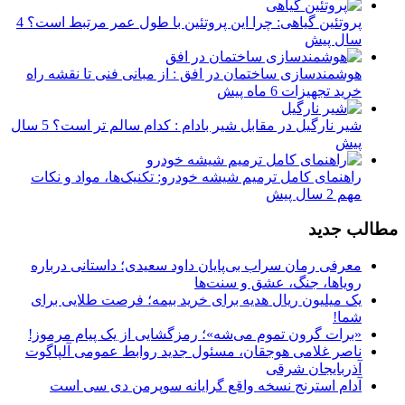
پروتئین گیاهی: چرا این پروتئین با طول عمر مرتبط است؟
4
سال پیش
هوشمندسازی ساختمان در افق : از مبانی فنی تا نقشه راه
خرید تجهیزات
6 ماه پیش
شیر نارگیل در مقابل شیر بادام : کدام سالم تر است؟
5 سال
پیش
راهنمای کامل ترمیم شیشه خودرو: تکنیک‌ها، مواد و نکات
مهم
2 سال پیش
مطالب جدید
معرفی رمان سراب بی‌پایان داود سعیدی؛ داستانی درباره
رویاها، جنگ، عشق و سنت‌ها
یک میلیون ریال هدیه برای خرید بیمه؛ فرصت طلایی برای
شما!
«برات گرون تموم می‌شه»؛ رمزگشایی از یک پیام مرموز!
ناصر غلامی هوجقان، مسئول جدید روابط عمومی آلپاگوت
آذربایجان شرقی
آدام استرنج نسخه واقع گرایانه سوپرمن دی سی است