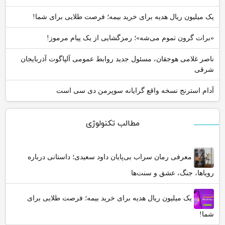
یک میلیون ریال هدیه برای خرید بیمه؛ فرصت طلایی برای شما!
«برات گرون تموم می‌شه»؛ رمزگشایی از یک پیام مرموز!
ناصر غلامی هوجقان، مسئول جدید روابط عمومی آلپاگوت آذربایجان
شرقی
آدام استرنج نسخه واقع گرایانه سوپرمن دی سی است
مطالب تکنولوژی
معرفی رمان سراب بی‌پایان داود سعیدی؛ داستانی درباره
رویاها، جنگ، عشق و سنت‌ها
یک میلیون ریال هدیه برای خرید بیمه؛ فرصت طلایی برای
شما!