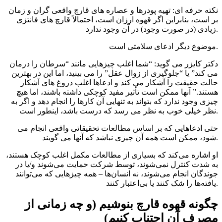
نکته حرفه ای: تهیه پودرها و عصاره های قارچ واقعی گران و زمان
بر است، بنابراین اگر قهوه ارزان است، احتمالاً قارچ های فانتزی
زیادی (در صورت وجود) در آن وجود ندارد.
موضوع دیگر ادعای سلامتی است.
دکتر کایزر می گوید: “شما اغلب چیزهایی مانند “سرطان را درمان
می کند” یا “جلوگیری از زوال عقل” را می بینید، اما این در بهترین
حالت حقیقت را آشکار می کند و ادعاها اغلب دروغ های آشکار
هستند.” آنها ممکن است تأثیر مفید کوچکی داشته باشند، اما هیچ
چیزی وجود ندارد که بتواند به تنهایی آن کارها را انجام دهد و اگر به
نظر خیلی خوب به نظر می رسد که درست باشد، اینطور است.
حتی ادعاهایی که بر اساس مطالعات تحقیقاتی واقعی انجام می
شود، ممکن است همه آن چیزی نباشد که آنها می گویند.
او اشاره می‌کند که بسیاری از مطالعات مکمل اغلب کوچک هستند،
به شدت کنترل نمی‌شوند، توسط شرکت حمایت می‌شوند و/یا در
جوندگان انجام می‌شوند، نه انسان‌ها – همه چیزهایی که می‌توانند
یافته‌ها را شک کنند یا بی‌اعتبار کنند.
چگونه قهوه قارچ بنوشیم (و چه زمانی از
مصرف آن اجتناب کنیم)