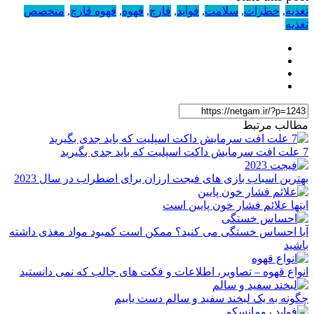
تغذیه
,
خطرات
,
سلامت
,
فواید
,
قارچ
,
قهوه
,
قهوه قارچ
,
متخصص
تغذیه
مطالب مرتبط
7 علت افت سرمایش داکت اسپلیت که باید جدی بگیرید
بهترین اسباب بازی های فیجت ارزان برای اضطراب در سال 2023
اینها علائم فشار خون پایین است
آیا احساس خستگی می کنید؟ ممکن است کمبود مواد مغذی داشته
باشید
انواع قهوه – تصاویر، اطلاعات و فکت های جالب که نمی دانستید
چگونه به یک لبخند سفید و سالم دست یابیم