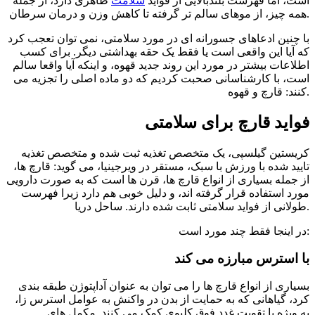
است، اما فهرست بلندبالایی از فواید
سلامت
ظاهری دارد، از جمله
همه چیز، از موهای سالم تر گرفته تا کاهش وزن و درمان سرطان.
با چنین ادعاهای جسورانه ای در مورد سلامتی، نمی توان تعجب کرد
که آیا این واقعی است یا فقط یک حقه بهداشتی دیگر. برای کسب
اطلاعات بیشتر در مورد این روند جدید قهوه، و اینکه آیا واقعا سالم
است، با کارشناسانی صحبت کردیم که دو ماده اصلی را تجزیه می
کنند: قارچ و قهوه.
فواید قارچ برای سلامتی
کریستین گیلسپی، یک متخصص تغذیه ثبت شده و متخصص تغذیه
تایید شده با ورزش با سبک، مستقر در ویرجینیا، می گوید: قارچ ها،
از جمله بسیاری از انواع قارچ ها، قرن ها است که به صورت دارویی
مورد استفاده قرار گرفته اند، و دلیل خوبی هم دارد زیرا فهرست
طولانی از فواید سلامتی ثابت شده دارند. ساحل دریا.
در اینجا فقط چند مورد است:
با استرس مبارزه می کند
بسیاری از انواع قارچ ها را می توان به عنوان آداپتوژن طبقه بندی
کرد، گیاهانی که به حمایت از بدن در واکنش به عوامل استرس زا،
به ویژه با تقویت غدد فوق کلیوی کمک می کنند. مکمل های