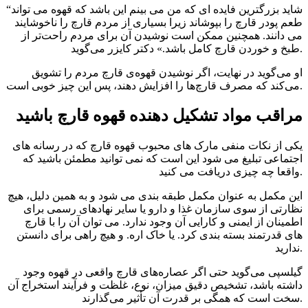
“شاید بزرگترین فایده ای که من می بینم این باشد که قهوه می تواند
طعم پودر قارچ را بپوشاند زیرا بسیاری از مردم قارچ را ناخوشایند
می دانند. همچنین ممکن است نوشیدن آن برای مردم راحت‌تر از
طبخ و خوردن قارچ کامل باشد.» دکتر کایزر می‌گوید.
او می‌گوید در نهایت، اگر نوشیدن قهوه‌ی قارچ مردم را تشویق
می‌کند که مصرف قارچ‌ها را افزایش دهند، پس این چیز خوبی است.
مراقب مواد تشکیل دهنده قهوه قارچ باشید
یکی از نکات منفی مارک های محبوب قهوه قارچ که در رسانه های
اجتماعی تبلیغ می شود این است که نمی توانید مطمئن باشید که
واقعا چه چیزی دریافت می کنید.
این مکمل به عنوان مکمل طبقه بندی می شود و به همین دلیل، هیچ
نظارتی از سوی سازمان غذا و دارو یا سایر نهادهای رسمی برای
اطمینان از ایمنی و کارایی آن وجود ندارد. می توان آن را با قارچ
های قدرتمند بسته بندی کرد. یا خاک اره. و هیچ راهی برای دانستن
ندارید.
گیلسپی می‌گوید حتی اگر عصاره‌های قارچ واقعی در قهوه وجود
داشته باشد، تشخیص دقیق میزان، نوع، غلظت و فرآیند استخراج آن
سخت است که همگی بر قدرت آن تأثیر می‌گذارند.