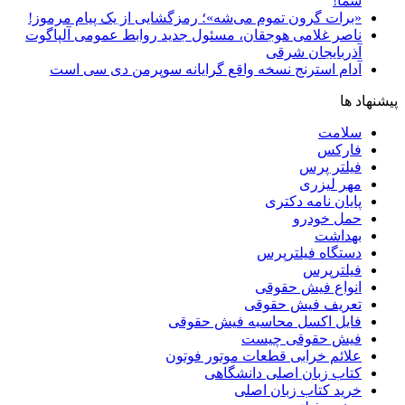
شما!
«برات گرون تموم می‌شه»؛ رمزگشایی از یک پیام مرموز!
ناصر غلامی هوجقان، مسئول جدید روابط عمومی آلپاگوت
آذربایجان شرقی
آدام استرنج نسخه واقع گرایانه سوپرمن دی سی است
پیشنهاد ها
سلامت
فارکس
فیلتر پرس
مهر لیزری
پایان نامه دکتری
حمل خودرو
بهداشت
دستگاه فیلترپرس
فیلترپرس
انواع فیش حقوقی
تعریف فیش حقوقی
فایل اکسل محاسبه فیش حقوقی
فیش حقوقی چیست
علائم خرابی قطعات موتور فوتون
کتاب زبان اصلی دانشگاهی
خرید کتاب زبان اصلی