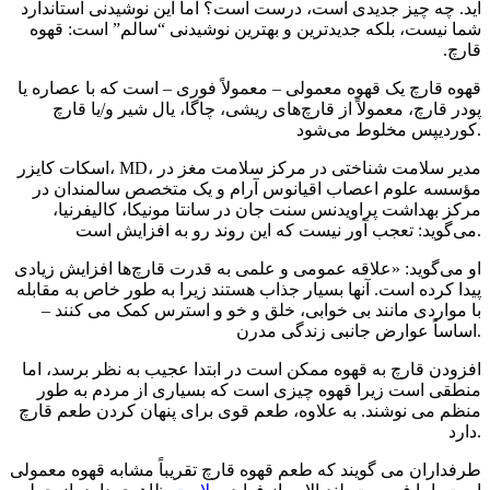
اید. چه چیز جدیدی است، درست است؟ اما این نوشیدنی استاندارد
شما نیست، بلکه جدیدترین و بهترین نوشیدنی “سالم” است: قهوه
قارچ.
قهوه قارچ یک قهوه معمولی – معمولاً فوری – است که با عصاره یا
پودر قارچ، معمولاً از قارچ‌های ریشی، چاگا، یال شیر و/یا قارچ
کوردیپس مخلوط می‌شود.
اسکات کایزر، MD، مدیر سلامت شناختی در مرکز سلامت مغز در
مؤسسه علوم اعصاب اقیانوس آرام و یک متخصص سالمندان در
مرکز بهداشت پراویدنس سنت جان در سانتا مونیکا، کالیفرنیا،
می‌گوید: تعجب آور نیست که این روند رو به افزایش است.
او می‌گوید: «علاقه عمومی و علمی به قدرت قارچ‌ها افزایش زیادی
پیدا کرده است. آنها بسیار جذاب هستند زیرا به طور خاص به مقابله
با مواردی مانند بی خوابی، خلق و خو و استرس کمک می کنند –
اساساً عوارض جانبی زندگی مدرن.
افزودن قارچ به قهوه ممکن است در ابتدا عجیب به نظر برسد، اما
منطقی است زیرا قهوه چیزی است که بسیاری از مردم به طور
منظم می نوشند. به علاوه، طعم قوی برای پنهان کردن طعم قارچ
دارد.
طرفداران می گویند که طعم قهوه قارچ تقریباً مشابه قهوه معمولی