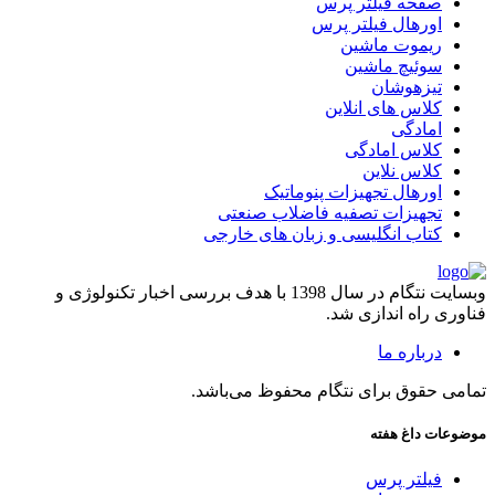
صفحه فیلتر پرس
اورهال فیلتر پرس
ریموت ماشین
سوئیچ ماشین
تیزهوشان
کلاس های انلاین
امادگی
کلاس امادگی
کلاس نلاین
اورهال تجهیزات پنوماتیک
تجهیزات تصفیه فاضلاب صنعتی
کتاب انگلیسی و زبان های خارجی
وبسایت نتگام در سال 1398 با هدف بررسی اخبار تکنولوژی و
فناوری راه اندازی شد.
درباره ما
تمامی حقوق برای نتگام محفوظ می‌باشد.
موضوعات داغ هفته
فیلتر پرس