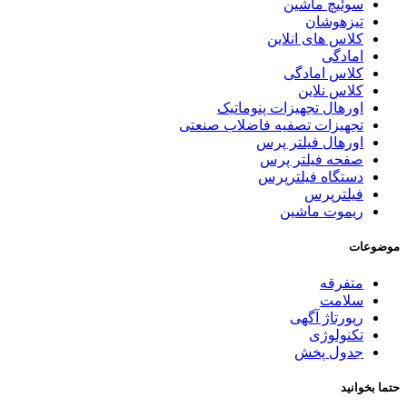
سوئیچ ماشین
تیزهوشان
کلاس های انلاین
امادگی
کلاس امادگی
کلاس نلاین
اورهال تجهیزات پنوماتیک
تجهیزات تصفیه فاضلاب صنعتی
اورهال فیلتر پرس
صفحه فیلتر پرس
دستگاه فیلترپرس
فیلترپرس
ریموت ماشین
موضوعات
متفرقه
سلامت
رپورتاژ آگهی
تکنولوژی
جدول پخش
حتما بخوانید